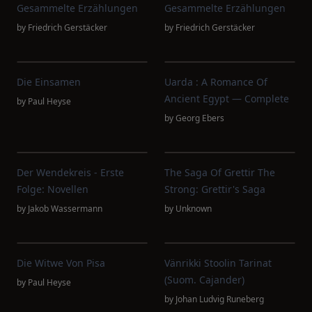
Gesammelte Erzählungen
Gesammelte Erzählungen
by
Friedrich Gerstäcker
by
Friedrich Gerstäcker
Die Einsamen
Uarda : A Romance Of
Ancient Egypt — Complete
by
Paul Heyse
by
Georg Ebers
Der Wendekreis - Erste
The Saga Of Grettir The
Folge: Novellen
Strong: Grettir's Saga
by
Jakob Wassermann
by
Unknown
Die Witwe Von Pisa
Vänrikki Stoolin Tarinat
(suom. Cajander)
by
Paul Heyse
by
Johan Ludvig Runeberg