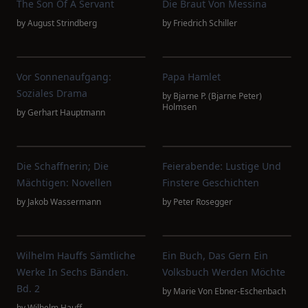
The Son Of A Servant
Die Braut Von Messina
by
August Strindberg
by
Friedrich Schiller
Vor Sonnenaufgang:
Papa Hamlet
Soziales Drama
by
Bjarne P. (Bjarne Peter)
Holmsen
by
Gerhart Hauptmann
Die Schaffnerin; Die
Feierabende: Lustige Und
Mächtigen: Novellen
Finstere Geschichten
by
Jakob Wassermann
by
Peter Rosegger
Wilhelm Hauffs Sämtliche
Ein Buch, Das Gern Ein
Werke In Sechs Bänden.
Volksbuch Werden Möchte
Bd. 2
by
Marie Von Ebner-Eschenbach
by
Wilhelm Hauff