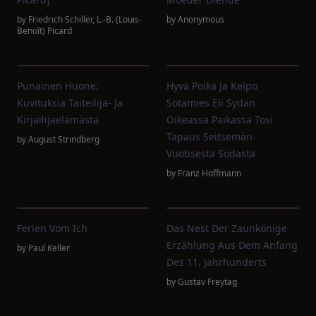
by
Friedrich Schiller
,
L.-B. (Louis-
by
Anonymous
Benoît) Picard
Punainen Huone:
Hyvä Poika Ja Kelpo
Kuvituksia Taiteilija- Ja
Sotamies Eli Sydän
Kirjailijaelämästä
Oikeassa Paikassa Tosi
Tapaus Seitsemän-
by
August Strindberg
Vuotisesta Sodasta
by
Franz Hoffmann
Ferien Vom Ich
Das Nest Der Zaunkönige
Erzählung Aus Dem Anfang
by
Paul Keller
Des 11. Jahrhunderts
by
Gustav Freytag