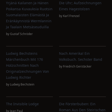
Yrjänä Kailanen Ja Hänen
Die Uhr; Aufzeichnungen
Poikansa Kuvauksia Ruotsin
Eines Hagestolzen
Suomalaisten Elämästä Ja
by
Karl Frenzel
Eränkäynnistä Wermlannin
Ja Taalain Metsäseuduilla
by
Gustaf Schröder
Ludwig Bechsteins
Nach Amerika! Ein
Märchenbuch Mit 176
Volksbuch. Sechster Band
Holzschnitten Nach
by
Friedrich Gerstäcker
Originalzeichnungen Von
Ludwig Richter
by
Ludwig Bechstein
The Invisible Lodge
Die Försterbuben: Ein
Roman Aus Den Steirischen
by
Jean Paul