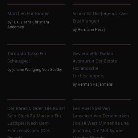
Märchen Für Kinder
Schön Ist Die Jugend: Zwei
Erzählungen
by
H. C. (Hans Christian)
Andersen
by
Hermann Hesse
Torquato Tasso Ein
Gevleugelde Daden:
Schauspiel
Avonturen Der Eerste
Hollandsche
by
Johann Wolfgang Von Goethe
Luchtschippers
by
Herman Heijermans
Der Parasit, Oder, Die Kunst
Een Abel Spel Van
Sein Glück Zu Machen Ein
Lanseloet Van Denemerken
Lustspiel Nach Dem
Hoe Hi Wert Minnende Ene
Franzoesischen [des
Joncfrou, Die Met Synder
Picard]
Moeder Diende