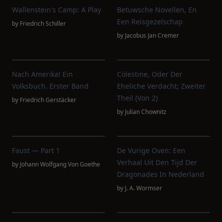
Wallenstein's Camp: A Play
Betuwsche Novellen, En
Een Reisgezelschap
by
Friedrich Schiller
by
Jacobus Jan Cremer
Nach Amerika! Ein
Cölestine, Oder Der
Volksbuch. Erster Band
Eheliche Verdacht; Zweiter
Theil (von 2)
by
Friedrich Gerstäcker
by
Julian Chownitz
Faust — Part 1
De Vurige Oven: Een
Verhaal Uit Den Tijd Der
by
Johann Wolfgang Von Goethe
Dragonades In Nederland
by
J. A. Wormser