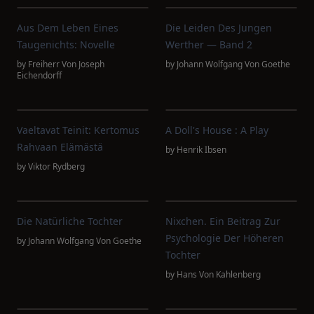
Aus Dem Leben Eines
Die Leiden Des Jungen
Taugenichts: Novelle
Werther — Band 2
by
Freiherr Von Joseph
by
Johann Wolfgang Von Goethe
Eichendorff
Vaeltavat Teinit: Kertomus
A Doll's House : A Play
Rahvaan Elämästä
by
Henrik Ibsen
by
Viktor Rydberg
Die Natürliche Tochter
Nixchen. Ein Beitrag Zur
Psychologie Der Höheren
by
Johann Wolfgang Von Goethe
Tochter
by
Hans Von Kahlenberg