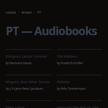
Listenly
Browse
PT
PT — Audiobooks
Klingsors Letzter Sommer
The Robbers
by
Hermann Hesse
by
Friedrich Schiller
Mogens, And Other Stories
Pallieter
by
J. P. (Jens Peter) Jacobsen
by
Felix Timmermans
Niels Lyhne
Jeppe On The Hill; Or, The