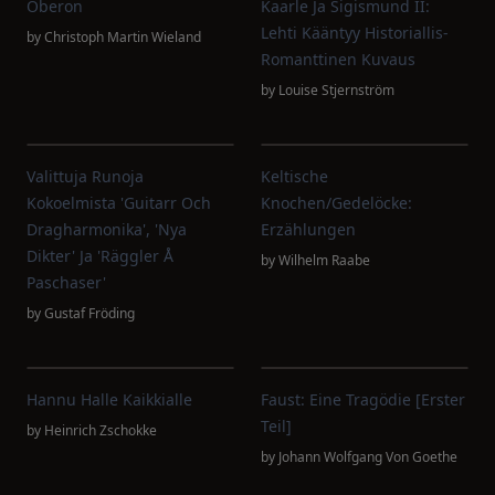
Oberon
Kaarle Ja Sigismund II:
Lehti Kääntyy Historiallis-
by
Christoph Martin Wieland
Romanttinen Kuvaus
by
Louise Stjernström
Valittuja Runoja
Keltische
Kokoelmista 'Guitarr Och
Knochen/Gedelöcke:
Dragharmonika', 'Nya
Erzählungen
Dikter' Ja 'Räggler Å
by
Wilhelm Raabe
Paschaser'
by
Gustaf Fröding
Hannu Halle Kaikkialle
Faust: Eine Tragödie [erster
Teil]
by
Heinrich Zschokke
by
Johann Wolfgang Von Goethe