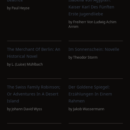
Kaiser Karl Des Fünften
by
Paul Heyse
Erste Jugendliebe
by
Freiherr Von Ludwig Achim
Arnim
The Merchant Of Berlin: An
Im Sonnenschein: Novelle
Historical Novel
by
Theodor Storm
by
L. (Luise) Mühlbach
The Swiss Family Robinson;
Der Goldene Spiegel:
Or Adventures In A Desert
Erzählungen In Einem
Island
Rahmen
by
Johann David Wyss
by
Jakob Wassermann