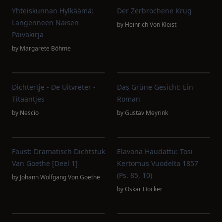
Yhteiskunnan Hylkäämä:
Der Zerbrochene Krug
Langenneen Naisen
by
Heinrich Von Kleist
Päiväkirja
by
Margarete Böhme
Dichtertje - De Uitvreter -
Das Grüne Gesicht: Ein
Titaantjes
Roman
by
Nescio
by
Gustav Meyrink
Faust: Dramatisch Dichtstuk
Elävänä Haudattu: Tosi
Van Goethe [deel 1]
Kertomus Vuodelta 1857
(Ps. 85, 10)
by
Johann Wolfgang Von Goethe
by
Oskar Höcker