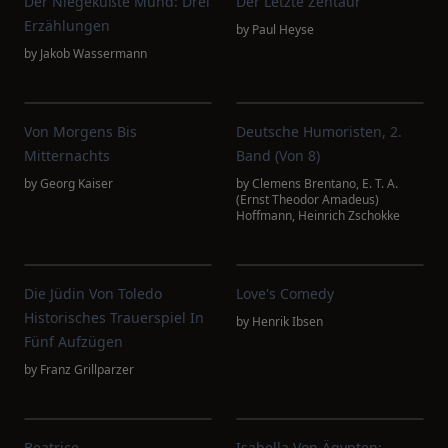
Der Niegeküßte Mund: Drei
Der Letzte Zentaur
Erzählungen
by
Paul Heyse
by
Jakob Wassermann
Von Morgens Bis
Deutsche Humoristen, 2.
Mitternachts
Band (von 8)
by
Georg Kaiser
by
Clemens Brentano
,
E. T. A.
(Ernst Theodor Amadeus)
Hoffmann
,
Heinrich Zschokke
Die Jüdin Von Toledo
Love's Comedy
Historisches Trauerspiel In
by
Henrik Ibsen
Fünf Aufzügen
by
Franz Grillparzer
Beatrice
Isabella Von Ägypten: