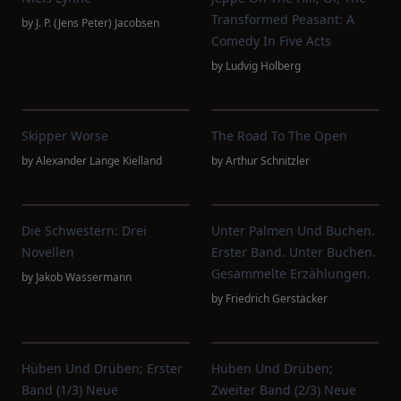
Transformed Peasant: A
by
J. P. (Jens Peter) Jacobsen
Comedy In Five Acts
by
Ludvig Holberg
Skipper Worse
The Road To The Open
by
Alexander Lange Kielland
by
Arthur Schnitzler
Die Schwestern: Drei
Unter Palmen Und Buchen.
Novellen
Erster Band. Unter Buchen.
Gesammelte Erzählungen.
by
Jakob Wassermann
by
Friedrich Gerstäcker
Hüben Und Drüben; Erster
Hüben Und Drüben;
Band (1/3) Neue
Zweiter Band (2/3) Neue