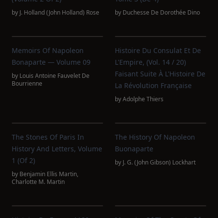
by
J. Holland (John Holland) Rose
by
Duchesse De Dorothée Dino
Memoirs Of Napoleon
Histoire Du Consulat Et De
Bonaparte — Volume 09
L'Empire, (Vol. 14 / 20)
Faisant Suite À L'Histoire De
by
Louis Antoine Fauvelet De
Bourrienne
La Révolution Française
by
Adolphe Thiers
The Stones Of Paris In
The History Of Napoleon
History And Letters, Volume
Buonaparte
1 (of 2)
by
J. G. (John Gibson) Lockhart
by
Benjamin Ellis Martin
,
Charlotte M. Martin