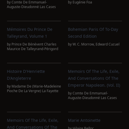
by
Comte De Emmanuel-
by
Eugénie Foa
Auguste-Dieudonné Las Cases
Mémoires Du Prince De
Bohemian Paris Of To-Day
Talleyrand, Volume 1
Second Edition
by
Prince De Bénévent Charles
by
W. C. Morrow
,
Edward Cucuel
Maurice De Talleyrand-Périgord
Histoire D'Henriette
Memoirs Of The Life, Exile,
D'Angleterre
And Conversations Of The
Emperor Napoleon. (Vol. II)
by
Madame De (Marie-Madeleine
Pioche De La Vergne) La Fayette
by
Comte De Emmanuel-
Auguste-Dieudonné Las Cases
Memoirs Of The Life, Exile,
Marie Antoinette
And Conversations Of The
by
Hilaire Belloc