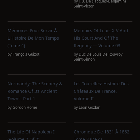
by
J. B. De (Jacques-Benjamin)
Saint-Victor
Mémoires Pour Servir À
Memoirs Of Louis XIV And
L'Histoire De Mon Temps
His Court And Of The
(Tome 4)
Regency — Volume 03
by
François Guizot
by
Duc De Louis De Rouvroy
Saint-Simon
Normandy: The Scenery &
Les Tourelles: Histoire Des
Romance Of Its Ancient
Châteaux De France,
Towns, Part 1
Volume II
by
Gordon Home
by
Léon Gozlan
The Life Of Napoleon I
Chronique De 1831 À 1862,
(Volume 2 Of 2)
Tome 3 (de 4)