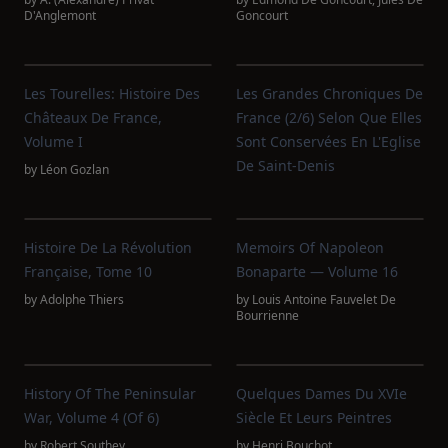
D'Anglemont
Goncourt
Les Tourelles: Histoire Des
Les Grandes Chroniques De
Châteaux De France,
France (2/6) Selon Que Elles
Volume I
Sont Conservées En L'Eglise
De Saint-Denis
by
Léon Gozlan
Histoire De La Révolution
Memoirs Of Napoleon
Française, Tome 10
Bonaparte — Volume 16
by
Adolphe Thiers
by
Louis Antoine Fauvelet De
Bourrienne
History Of The Peninsular
Quelques Dames Du XVIe
War, Volume 4 (of 6)
Siècle Et Leurs Peintres
by
Robert Southey
by
Henri Bouchot