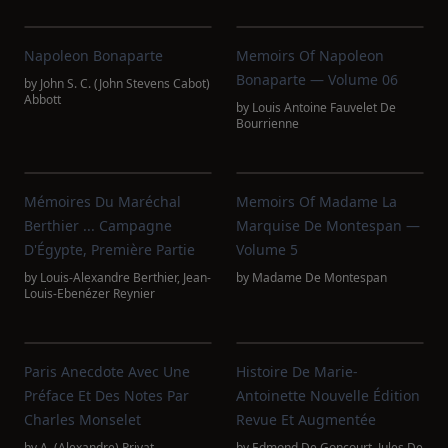
Napoleon Bonaparte
Memoirs Of Napoleon
Bonaparte — Volume 06
by
John S. C. (John Stevens Cabot)
Abbott
by
Louis Antoine Fauvelet De
Bourrienne
Mémoires Du Maréchal
Memoirs Of Madame La
Berthier ... Campagne
Marquise De Montespan —
D'Égypte, Première Partie
Volume 5
by
Louis-Alexandre Berthier
,
Jean-
by
Madame De Montespan
Louis-Ebenézer Reynier
Paris Anecdote Avec Une
Histoire De Marie-
Préface Et Des Notes Par
Antoinette Nouvelle Édition
Charles Monselet
Revue Et Augmentée
by
A. (Alexandre) Privat
by
Edmond De Goncourt
,
Jules De