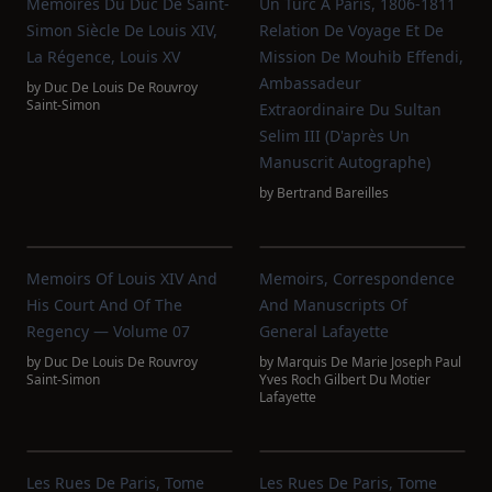
Mémoires Du Duc De Saint-
Un Turc À Paris, 1806-1811
Simon Siècle De Louis XIV,
Relation De Voyage Et De
La Régence, Louis XV
Mission De Mouhib Effendi,
Ambassadeur
by
Duc De Louis De Rouvroy
Saint-Simon
Extraordinaire Du Sultan
Selim III (d'après Un
Manuscrit Autographe)
by
Bertrand Bareilles
Memoirs Of Louis XIV And
Memoirs, Correspondence
His Court And Of The
And Manuscripts Of
Regency — Volume 07
General Lafayette
by
Duc De Louis De Rouvroy
by
Marquis De Marie Joseph Paul
Saint-Simon
Yves Roch Gilbert Du Motier
Lafayette
Les Rues De Paris, Tome
Les Rues De Paris, Tome