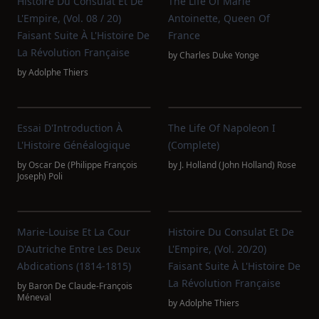
Histoire Du Consulat Et De
The Life Of Marie
L'Empire, (Vol. 08 / 20)
Antoinette, Queen Of
Faisant Suite À L'Histoire De
France
La Révolution Française
by
Charles Duke Yonge
by
Adolphe Thiers
Essai D'Introduction À
The Life Of Napoleon I
L'Histoire Généalogique
(Complete)
by
Oscar De (Philippe François
by
J. Holland (John Holland) Rose
Joseph) Poli
Marie-Louise Et La Cour
Histoire Du Consulat Et De
D'Autriche Entre Les Deux
L'Empire, (Vol. 20/20)
Abdications (1814-1815)
Faisant Suite À L'Histoire De
La Révolution Française
by
Baron De Claude-François
Méneval
by
Adolphe Thiers