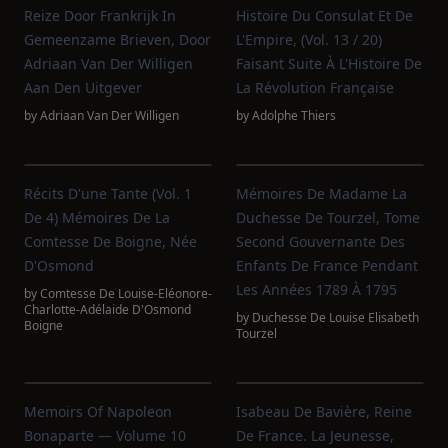
Reize Door Frankrijk In
Histoire Du Consulat Et De
Gemeenzame Brieven, Door
L'Empire, (Vol. 13 / 20)
Adriaan Van Der Willigen
Faisant Suite À L'Histoire De
Aan Den Uitgever
La Révolution Française
by
Adriaan Van Der Willigen
by
Adolphe Thiers
Récits D'une Tante (Vol. 1
Mémoires De Madame La
De 4) Mémoires De La
Duchesse De Tourzel, Tome
Comtesse De Boigne, Née
Second Gouvernante Des
D'Osmond
Enfants De France Pendant
Les Années 1789 À 1795
by
Comtesse De Louise-Eléonore-
Charlotte-Adélaide D'Osmond
by
Duchesse De Louise Elisabeth
Boigne
Tourzel
Memoirs Of Napoleon
Isabeau De Bavière, Reine
Bonaparte — Volume 10
De France. La Jeunesse,