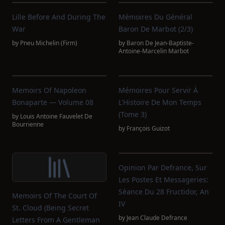
Lille Before And During The
Mémoires Du Général
War
Baron De Marbot (2/3)
by
Pneu Michelin (Firm)
by
Baron De Jean-Baptiste-
Antoine-Marcelin Marbot
Memoirs Of Napoleon
Mémoires Pour Servir À
Bonaparte — Volume 08
L'Histoire De Mon Temps
(Tome 3)
by
Louis Antoine Fauvelet De
Bourrienne
by
François Guizot
Opinion Par Defrance, Sur
Les Postes Et Messageries:
Séance Du 28 Fructidor, An
Memoirs Of The Court Of
IV
St. Cloud (Being Secret
by
Jean Claude Defrance
Letters From A Gentleman