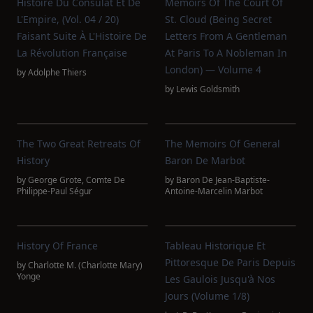
Histoire Du Consulat Et De
Memoirs Of The Court Of
L'Empire, (Vol. 04 / 20)
St. Cloud (Being Secret
Faisant Suite À L'Histoire De
Letters From A Gentleman
La Révolution Française
At Paris To A Nobleman In
London) — Volume 4
by
Adolphe Thiers
by
Lewis Goldsmith
The Two Great Retreats Of
The Memoirs Of General
History
Baron De Marbot
by
George Grote
,
Comte De
by
Baron De Jean-Baptiste-
Philippe-Paul Ségur
Antoine-Marcelin Marbot
History Of France
Tableau Historique Et
Pittoresque De Paris Depuis
by
Charlotte M. (Charlotte Mary)
Yonge
Les Gaulois Jusqu'à Nos
Jours (Volume 1/8)