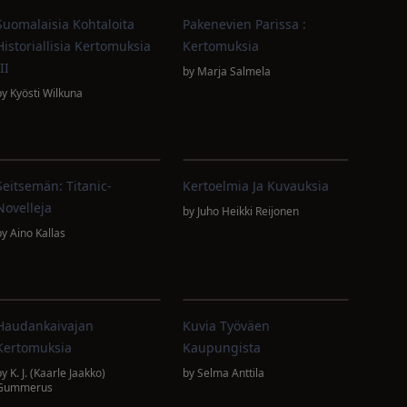
Suomalaisia Kohtaloita
Pakenevien Parissa :
Historiallisia Kertomuksia
Kertomuksia
II
by
Marja Salmela
by
Kyösti Wilkuna
Seitsemän: Titanic-
Kertoelmia Ja Kuvauksia
Novelleja
by
Juho Heikki Reijonen
by
Aino Kallas
Haudankaivajan
Kuvia Työväen
Kertomuksia
Kaupungista
by
K. J. (Kaarle Jaakko)
by
Selma Anttila
Gummerus