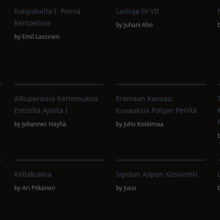
Kotipoluilta I: Pieniä
Lastuja IV-VII
Kertoelmia
by
Juhani Aho
by
Emil Lassinen
Alkuperäisiä Kertomuksia
Erämaan Kansaa:
Entisiltä Ajoilta I
Kuvauksia Pohjan Periltä
by
Johannes Häyhä
by
Juho Koskimaa
Keltakukkia
Sipolan Aapon Kosioretki
by
Ari Pitkänen
by
Jussi