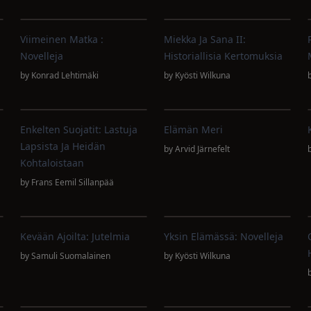
Viimeinen Matka :
Miekka Ja Sana II:
Novelleja
Historiallisia Kertomuksia
by
Konrad Lehtimäki
by
Kyösti Wilkuna
Enkelten Suojatit: Lastuja
Elämän Meri
Lapsista Ja Heidän
by
Arvid Järnefelt
Kohtaloistaan
by
Frans Eemil Sillanpää
Kevään Ajoilta: Jutelmia
Yksin Elämässä: Novelleja
by
Samuli Suomalainen
by
Kyösti Wilkuna