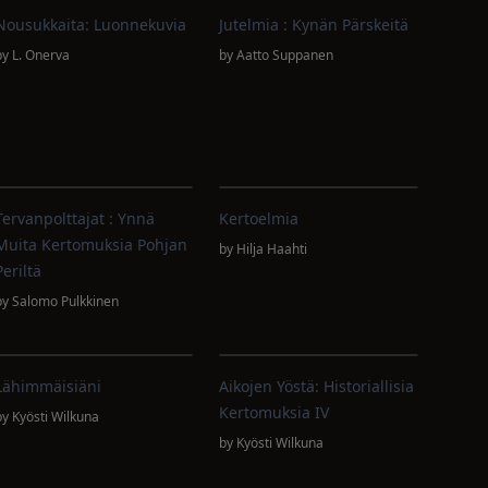
Nousukkaita: Luonnekuvia
Jutelmia : Kynän Pärskeitä
by
L. Onerva
by
Aatto Suppanen
Tervanpolttajat : Ynnä
Kertoelmia
Muita Kertomuksia Pohjan
by
Hilja Haahti
Periltä
by
Salomo Pulkkinen
Lähimmäisiäni
Aikojen Yöstä: Historiallisia
Kertomuksia IV
by
Kyösti Wilkuna
by
Kyösti Wilkuna