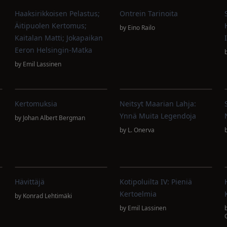
Haaksirikkoisen Pelastus;
Ontrein Tarinoita
Äitipuolen Kertomus;
by
Eino Railo
Kaitalan Matti; Jokapaikan
I
Eeron Helsingin-Matka
by
Emil Lassinen
Kertomuksia
Neitsyt Maarian Lahja:
Ynnä Muita Legendoja
by
Johan Albert Bergman
by
L. Onerva
Hävittäjä
Kotipoluilta IV: Pieniä
Kertoelmia
by
Konrad Lehtimäki
by
Emil Lassinen