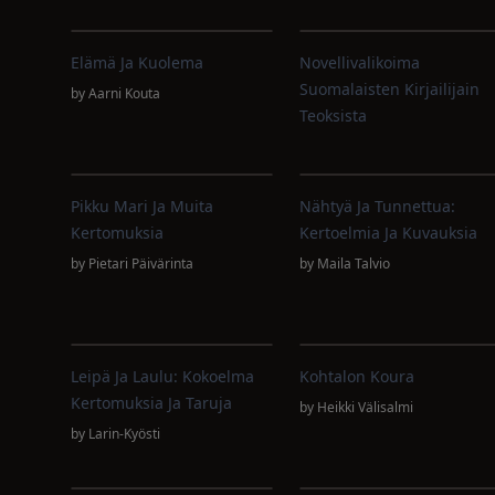
Elämä Ja Kuolema
Novellivalikoima
Suomalaisten Kirjailijain
by
Aarni Kouta
Teoksista
Pikku Mari Ja Muita
Nähtyä Ja Tunnettua:
Kertomuksia
Kertoelmia Ja Kuvauksia
by
Pietari Päivärinta
by
Maila Talvio
Leipä Ja Laulu: Kokoelma
Kohtalon Koura
Kertomuksia Ja Taruja
by
Heikki Välisalmi
by
Larin-Kyösti