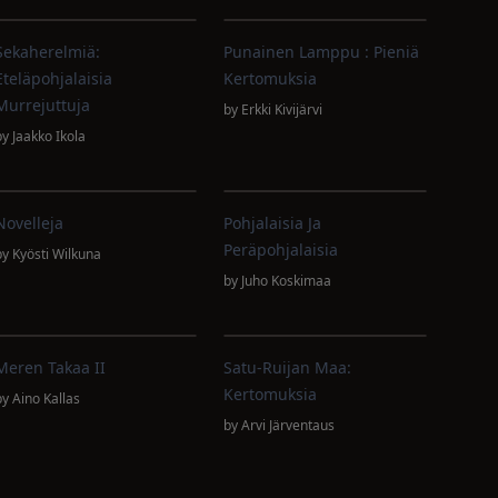
Sekaherelmiä:
Punainen Lamppu : Pieniä
Eteläpohjalaisia
Kertomuksia
Murrejuttuja
by
Erkki Kivijärvi
by
Jaakko Ikola
Novelleja
Pohjalaisia Ja
Peräpohjalaisia
by
Kyösti Wilkuna
by
Juho Koskimaa
Meren Takaa II
Satu-Ruijan Maa:
Kertomuksia
by
Aino Kallas
by
Arvi Järventaus