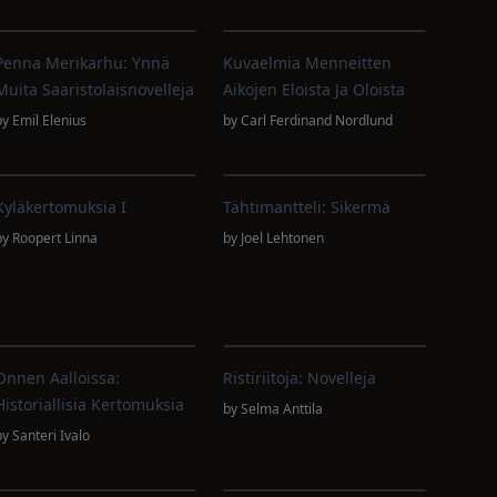
Penna Merikarhu: Ynnä
Kuvaelmia Menneitten
Muita Saaristolaisnovelleja
Aikojen Eloista Ja Oloista
by
Emil Elenius
by
Carl Ferdinand Nordlund
Kyläkertomuksia I
Tähtimantteli: Sikermä
by
Roopert Linna
by
Joel Lehtonen
Onnen Aalloissa:
Ristiriitoja: Novelleja
Historiallisia Kertomuksia
by
Selma Anttila
by
Santeri Ivalo