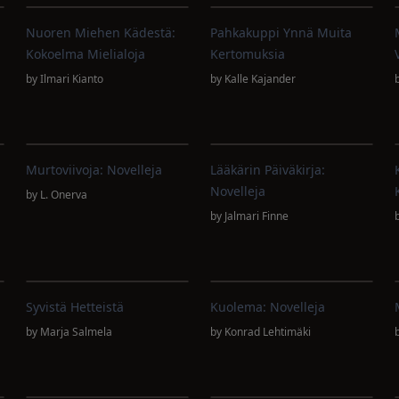
Nuoren Miehen Kädestä:
Pahkakuppi Ynnä Muita
Kokoelma Mielialoja
Kertomuksia
by
Ilmari Kianto
by
Kalle Kajander
Murtoviivoja: Novelleja
Lääkärin Päiväkirja:
Novelleja
by
L. Onerva
by
Jalmari Finne
Syvistä Hetteistä
Kuolema: Novelleja
by
Marja Salmela
by
Konrad Lehtimäki