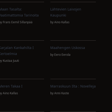
Maan Tasalta:
Lähtevien Laivojen
Vaatimattomia Tarinoita
Kaupunki
by
Frans Eemil Sillanpää
by
Aino Kallas
Karjalan Kankahilta I
Maahengen Uskossa
Kertoelmia
by
Eero Eerola
by
Kustaa Juuti
Meren Takaa I
Marraskuun Ilta : Novelleja
by
Aino Kallas
by
Anni Kaste