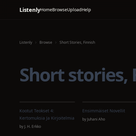
Listenly
Home
Browse
Upload
Help
Listenly
Browse
Short Stories, Finnish
Short stories
Kootut Teokset 4:
Ensimmäiset Novellit
Kertomuksia Ja Kirjoitelmia
by
Juhani Aho
by
J. H. Erkko