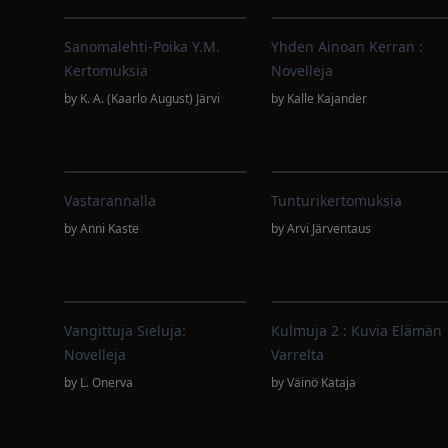
Sanomalehti-Poika Y.m.
Yhden Ainoan Kerran :
Kertomuksia
Novelleja
by
K. A. (Kaarlo August) Järvi
by
Kalle Kajander
Vastarannalla
Tunturikertomuksia
by
Anni Kaste
by
Arvi Järventaus
Vangittuja Sieluja:
Kulmuja 2 : Kuvia Elämän
Novelleja
Varrelta
by
L. Onerva
by
Väinö Kataja