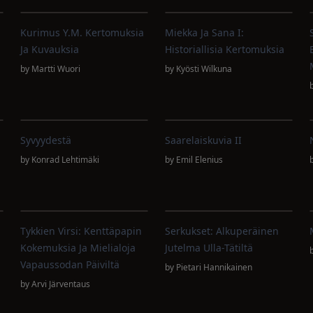
Kurimus Y.m. Kertomuksia
Miekka Ja Sana I:
Ja Kuvauksia
Historiallisia Kertomuksia
by
Martti Wuori
by
Kyösti Wilkuna
Syvyydestä
Saarelaiskuvia II
by
Konrad Lehtimäki
by
Emil Elenius
Tykkien Virsi: Kenttäpapin
Serkukset: Alkuperäinen
Kokemuksia Ja Mielialoja
Jutelma Ulla-Tätiltä
Vapaussodan Päiviltä
by
Pietari Hannikainen
by
Arvi Järventaus