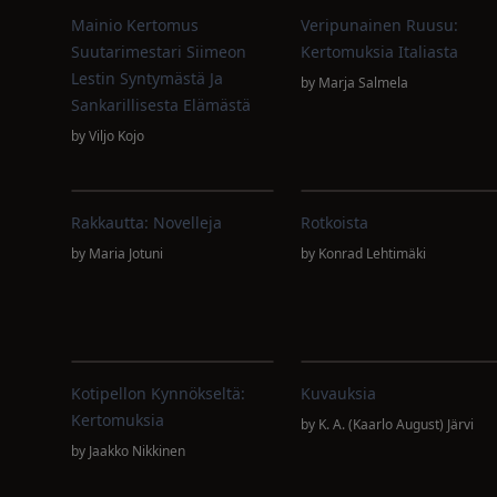
Mainio Kertomus
Veripunainen Ruusu:
Suutarimestari Siimeon
Kertomuksia Italiasta
Lestin Syntymästä Ja
by
Marja Salmela
Sankarillisesta Elämästä
by
Viljo Kojo
Rakkautta: Novelleja
Rotkoista
by
Maria Jotuni
by
Konrad Lehtimäki
Kotipellon Kynnökseltä:
Kuvauksia
Kertomuksia
by
K. A. (Kaarlo August) Järvi
by
Jaakko Nikkinen