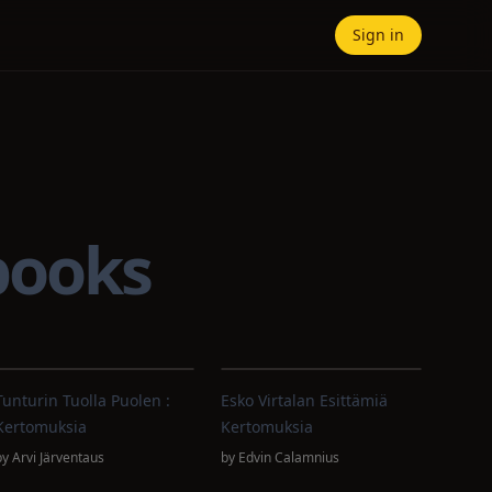
Sign in
books
Tunturin Tuolla Puolen :
Esko Virtalan Esittämiä
Kertomuksia
Kertomuksia
by
Arvi Järventaus
by
Edvin Calamnius