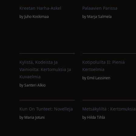
Kreetan Harha-Askel
Palaavien Parissa
by
Juho Koskimaa
by
Marja Salmela
Kylistä, Kodeista Ja
Kotipoluilta II: Pieniä
Vainioilta: Kertomuksia Ja
Kertoelmia
Kuvaelmia
by
Emil Lassinen
by
Santeri Alkio
Kun On Tunteet: Novelleja
Metsäkyliltä : Kertomuksia
by
Maria Jotuni
by
Hilda Tihlä