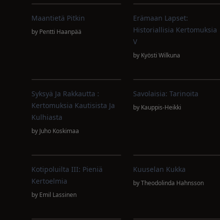
Maantietä Pitkin
Erämaan Lapset:
Historiallisia Kertomuksia
by
Pentti Haanpää
V
by
Kyösti Wilkuna
Syksyä Ja Rakkautta :
Savolaisia: Tarinoita
Kertomuksia Kautisista Ja
by
Kauppis-Heikki
Kulhiasta
by
Juho Koskimaa
Kotipoluilta III: Pieniä
Kuuselan Kukka
Kertoelmia
by
Theodolinda Hahnsson
by
Emil Lassinen