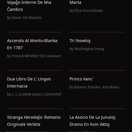
Vojaĝo Interne De Mia
Marta
Ĉambro
by
Eliza Orzeszkowa
by
Xavier De Maistre
Ascendo Al Monto-Blanka
Tri Noveloj
En 1787
by
Washington Irving
by
Horace Bénédict De Saussure
Dua Libro De L' Lingvo
Princo Vanc'
Internacia
by
Eleanor Putnam
,
Arlo Bates
by
L. L. (Ludwik Lejzer) Zamenhof
Stranga Heredaĵo: Romano
La Asocio De La Junuloj:
Originale Verkita
Dramo En Kvin Aktoj