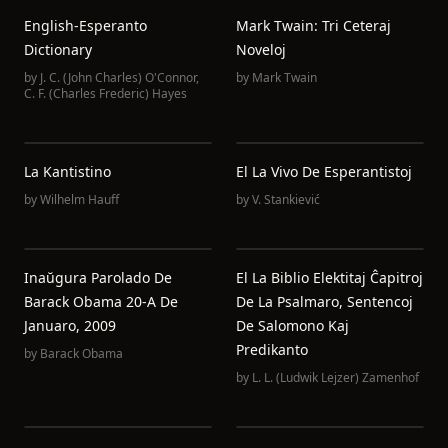
English-Esperanto
Mark Twain: Tri Ceteraj
Dictionary
Noveloj
by
J. C. (John Charles) O'Connor
,
by
Mark Twain
C. F. (Charles Frederic) Hayes
La Kantistino
El La Vivo De Esperantistoj
by
Wilhelm Hauff
by
V. Stankiević
Inaŭgura Parolado De
El La Biblio Elektitaj Ĉapitroj
Barack Obama 20-A De
De La Psalmaro, Sentencoj
Januaro, 2009
De Salomono Kaj
Predikanto
by
Barack Obama
by
L. L. (Ludwik Lejzer) Zamenhof