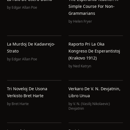
Simple Course For Non-
by
Edgar Allan Poe
Grammarians
by
Helen Fryer
La Murdoj De Kadavrejo-
Raporto Pri La Oka
Strato
Kongreso De Esperantistoj
(Krakovo 1912)
by
Edgar Allan Poe
by
Ned Katryn
Tri Noveloj De Usona
Verkaro De V. N. Devjatnin,
Verkisto Bret Harte
Libro Unua
by
Bret Harte
by
V. N. (Vasilij Nikolaevic)
Devjatnin