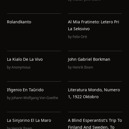
Rolandkanto
Al Mia Fratineto: Letero Pri
La Seksvivo
by
Felix Ortt
La Kialo De La Vivo
John Gabriel Borkman
by
Anonymous
by
Henrik Ibsen
Ifigenio En Taŭrido
Literatura Mondo, Numero
1, 1922 Oktobro
by
Johann Wolfgang Von Goethe
La Sinjorino El La Maro
A Blind Esperantist's Trip To
Finland And Sweden, To
by
Henrik Ibsen