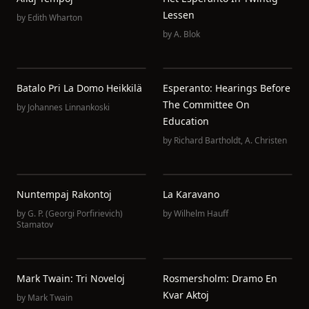
Lessen
by
Edith Wharton
by
A. Blok
Batalo Pri La Domo Heikkilä
Esperanto: Hearings Before
The Committee On
by
Johannes Linnankoski
Education
by
Richard Bartholdt
,
A. Christen
Nuntempaj Rakontoj
La Karavano
by
G. P. (Georgi Porfirievich)
by
Wilhelm Hauff
Stamatov
Mark Twain: Tri Noveloj
Rosmersholm: Dramo En
Kvar Aktoj
by
Mark Twain