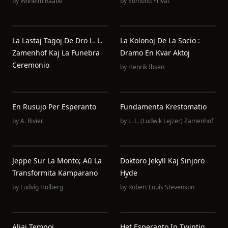
by
Wilhelm Raabe
by
Edmond Privat
La Lastaj Tagoj De Dro L. L.
La Kolonoj De La Socio :
Zamenhof Kaj La Funebra
Dramo En Kvar Aktoj
Ceremonio
by
Henrik Ibsen
En Rusujo Per Esperanto
Fundamenta Krestomatio
by
A. Rivier
by
L. L. (Ludwik Lejzer) Zamenhof
Jeppe Sur La Monto; Aŭ La
Doktoro Jekyll Kaj Sinjoro
Transformita Kamparano
Hyde
by
Ludvig Holberg
by
Robert Louis Stevenson
Aliaj Tempoj
Het Esperanto In Twintig