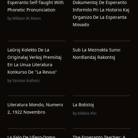
Esperanto Self-Taught With
Dokumentoj De Esperanto
Phonetic Pronunciation
Informilo Pri La Historio Kaj
Organizo De La Esperanta
by
William W. Mann
Movado
Laŭroj Kolekto De La
Sub La Meznokta Suno:
Originalaj Verkoj Premiitaj
Nordlandaj Rakontoj
En La Unua Literatura
Konkurso De "La Revuo"
by
Various Authors
Literatura Mondo, Numero
La Botistoj
2, 1922 Novembro
by
Aleksis Kivi
La Falo De Uŝero-Domo
The Esperanto Teacher: A