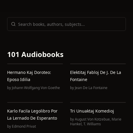
101 Audiobooks
Hermano Kaj Doroteo:
Elektitaj Fabloj De J. De La
Eposo Idilia
Fontaine
by
Johann Wolfgang Von Goethe
by
Jean De La Fontaine
Karlo Facila Legolibro Por
Tri Unuaktaj Komedioj
La Lernado De Esperanto
by
August Von Kotzebue
,
Marie
Hankel
,
T. Williams
by
Edmond Privat