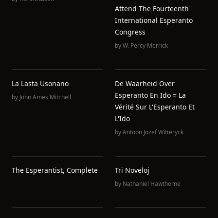
Attend The Fourteenth
International Esperanto
Congress
by
W. Percy Merrick
La Lasta Usonano
De Waarheid Over
Esperanto En Ido = La
by
John Ames Mitchell
Vérité Sur L'Esperanto Et
L'Ido
by
Antoon Jozef Witteryck
The Esperantist, Complete
Tri Noveloj
by
Nathaniel Hawthorne