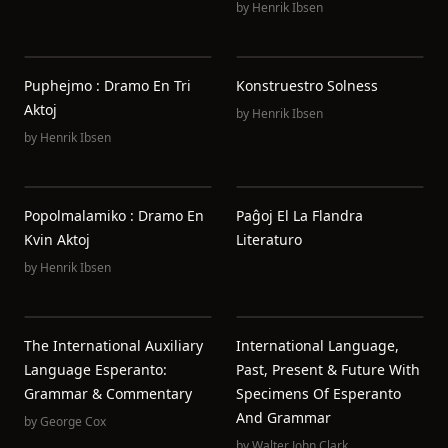
by
Henrik Ibsen
Puphejmo : Dramo En Tri
Konstruestro Solness
Aktoj
by
Henrik Ibsen
by
Henrik Ibsen
Popolmalamiko : Dramo En
Paĝoj El La Flandra
Kvin Aktoj
Literaturo
by
Henrik Ibsen
The International Auxiliary
International Language,
Language Esperanto:
Past, Present & Future With
Grammar & Commentary
Specimens Of Esperanto
And Grammar
by
George Cox
by
Walter John Clark