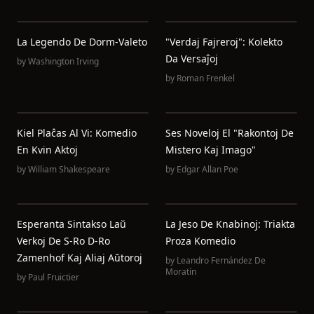
La Legendo De Dorm-Valeto
"Verdaj Fajreroj": Kolekto
Da Versaĵoj
by
Washington Irving
by
Roman Frenkel
Kiel Plaĉas Al Vi: Komedio
Ses Noveloj El "Rakontoj De
En Kvin Aktoj
Mistero Kaj Imago"
by
William Shakespeare
by
Edgar Allan Poe
Esperanta Sintakso Laŭ
La Jeso De Knabinoj: Triakta
Verkoj De S-Ro D-Ro
Proza Komedio
Zamenhof Kaj Aliaj Aŭtoroj
by
Leandro Fernández De
Moratín
by
Paul Fruictier