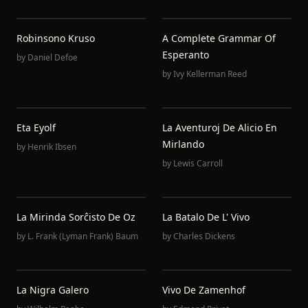
Robinsono Kruso
A Complete Grammar Of
Esperanto
by
Daniel Defoe
by
Ivy Kellerman Reed
Eta Eyolf
La Aventuroj De Alicio En
Mirlando
by
Henrik Ibsen
by
Lewis Carroll
La Mirinda Sorĉisto De Oz
La Batalo De L' Vivo
by
L. Frank (Lyman Frank) Baum
by
Charles Dickens
La Nigra Galero
Vivo De Zamenhof