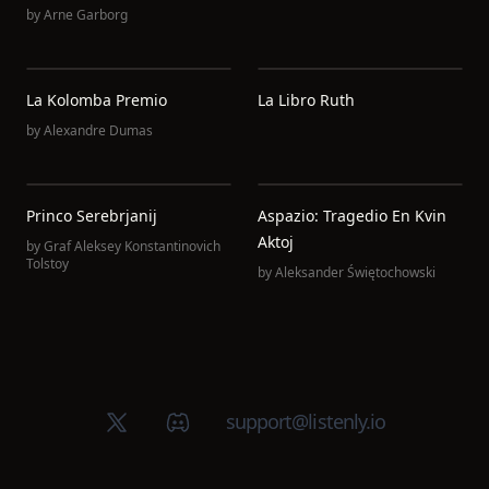
by
Arne Garborg
La Kolomba Premio
La Libro Ruth
by
Alexandre Dumas
Princo Serebrjanij
Aspazio: Tragedio En Kvin
Aktoj
by
Graf Aleksey Konstantinovich
Tolstoy
by
Aleksander Świętochowski
X (Twitter)
Discord group
support@listenly.io