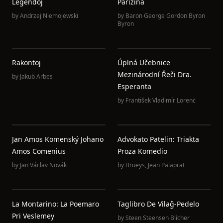
Legendoj
Parizina
by
Andrzej Niemojewski
by
Baron George Gordon Byron
Byron
Rakontoj
Úplná Učebnice
Mezinárodní Řeči Dra.
by
Jakub Arbes
Esperanta
by
František Vladimír Lorenc
Jan Amos Komenský Johano
Advokato Patelin: Triakta
Amos Comenius
Proza Komedio
by
Jan Václav Novák
by
Brueys
,
Jean Palaprat
La Montarino: La Poemaro
Taglibro De Vilaĝ-Pedelo
Pri Veslemey
by
Steen Steensen Blicher