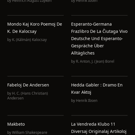
by
Heinrich August Luyken
by
Henrik Ibsen
Mondo Kaj Koro Poemoj De
Esperanto-Germana
K. De Kalocsay
Frazlibro De La Ĉiutaga Vivo
Deutsche Und Esperanto-
by
K. (Kálmán) Kalocsay
Gespräche Über
Alltägliches
by
R. Anton
,
J. (Jean) Borel
Fabeloj De Andersen
Hedda Gabler : Dramo En
Kvar Aktoj
by
H. C. (Hans Christian)
Andersen
by
Henrik Ibsen
Makbeto
La Vendreda Klubo 11
Diversaj Originalaj Artikoloj
by
William Shakespeare