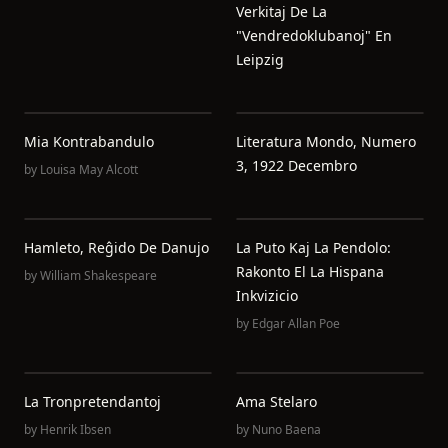
Verkitaj De La
"Vendredoklubanoj" En
Leipzig
Mia Kontrabandulo
Literatura Mondo, Numero
3, 1922 Decembro
by
Louisa May Alcott
Hamleto, Reĝido De Danujo
La Puto Kaj La Pendolo:
Rakonto El La Hispana
by
William Shakespeare
Inkvizicio
by
Edgar Allan Poe
La Tronpretendantoj
Ama Stelaro
by
Henrik Ibsen
by
Nuno Baena