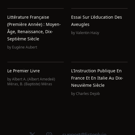
Littérature Française
Essai Sur L'éducation Des
(Première Année) : Moyen-
Aveugles
Âge, Renaissance, Dix-
by
Valentin Haüy
Septième Siècle
by
Eugène Aubert
Le Premier Livre
L'Instruction Publique En
France Et En Italie Au Dix-
by
Albert A. (Albert Amedeé)
Méras
,
B. (Baptiste) Méras
Neuvième Siècle
by
Charles Dejob
X (Twitter)
Discord group
support@listenly.io