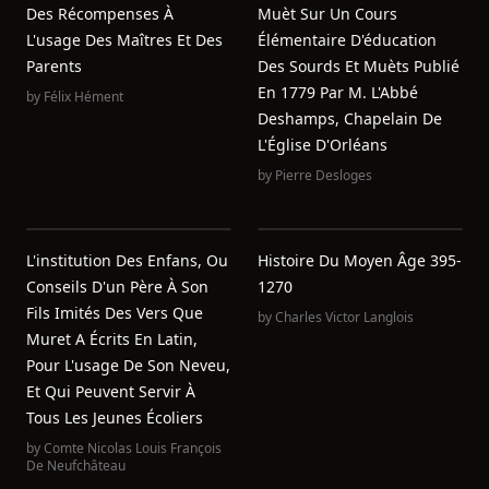
Des Récompenses À
Muèt Sur Un Cours
L'usage Des Maîtres Et Des
Élémentaire D'éducation
Parents
Des Sourds Et Muèts Publié
En 1779 Par M. L'Abbé
by
Félix Hément
Deshamps, Chapelain De
L'Église D'Orléans
by
Pierre Desloges
L'institution Des Enfans, Ou
Histoire Du Moyen Âge 395-
Conseils D'un Père À Son
1270
Fils Imités Des Vers Que
by
Charles Victor Langlois
Muret A Écrits En Latin,
Pour L'usage De Son Neveu,
Et Qui Peuvent Servir À
Tous Les Jeunes Écoliers
by
Comte Nicolas Louis François
De Neufchâteau