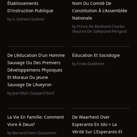
Établissements
Nom Du Comité De
D'instruction Publique
Constitution À L'Assemblée
Nationale
by
A. (Adrien) Guilmin
by
Prince De Bénévent Charles
Maurice De Talleyrand-Périgord
De L'éducation D'un Homme
Éducation Et Sociologie
Sauvage Ou Des Premiers
by
Émile Durkheim
Développemens Physiques
Et Moraux Du Jeune
Sauvage De L'Aveyron
by
Jean Marc Gaspard Itard
La Vie En Famille: Comment
De Waarheid Over
Vivre À Deux?
Esperanto En Ido = La
Vérité Sur L'Esperanto Et
by
Bernard Henri Gausseron