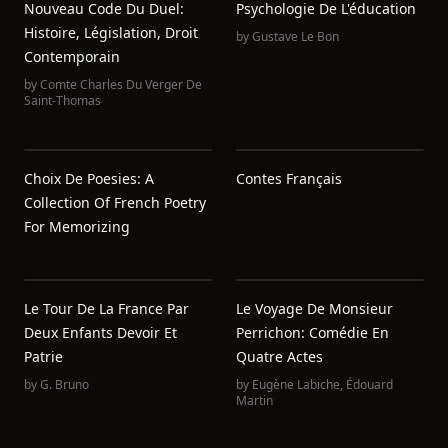
Nouveau Code Du Duel:
Psychologie De L'éducation
Histoire, Législation, Droit
by
Gustave Le Bon
Contemporain
by
Comte Charles Du Verger De
Saint-Thomas
Choix De Poesies: A
Contes Français
Collection Of French Poetry
For Memorizing
Le Tour De La France Par
Le Voyage De Monsieur
Deux Enfants Devoir Et
Perrichon: Comédie En
Patrie
Quatre Actes
by
G. Bruno
by
Eugène Labiche
,
Édouard
Martin