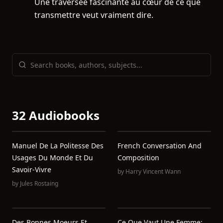
Une traversée fascinante au cœur de ce que
transmettre veut vraiment dire.
32 Audiobooks
Manuel De La Politesse Des
French Conversation And
Usages Du Monde Et Du
Composition
Savoir-Vivre
by
Harry Vincent Wann
by
Jules Rostaing
Des Bonnes Moeurs Et
Ce Que Vaut Une Femme: