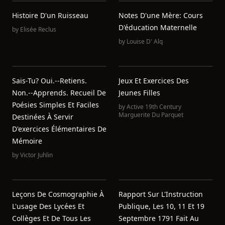
Histoire D'un Ruisseau
Notes D'une Mère: Cours
D'éducation Maternelle
by
Elisée Reclus
by
Louise D' Alq
Sais-Tu? Oui.--Retiens.
Jeux Et Exercices Des
Non.--Apprends. Recueil De
Jeunes Filles
Poésies Simples Et Faciles
by
Active 19th Century
Marguerite Du Parquet
Destinées À Servir
D'exercices Élémentaires De
Mémoire
by
Victor Juhlin
Leçons De Cosmographie À
Rapport Sur L'Instruction
L'usage Des Lycées Et
Publique, Les 10, 11 Et 19
Collèges Et De Tous Les
Septembre 1791 Fait Au