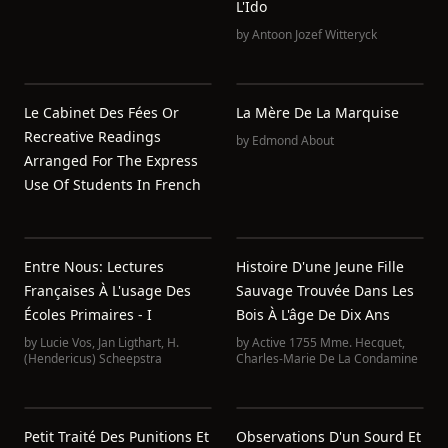
L'Ido
by
Antoon Jozef Witteryck
Le Cabinet Des Fées Or
La Mère De La Marquise
Recreative Readings
by
Edmond About
Arranged For The Express
Use Of Students In French
Entre Nous: Lectures
Histoire D'une Jeune Fille
Françaises À L'usage Des
Sauvage Trouvée Dans Les
Écoles Primaires - I
Bois À L'âge De Dix Ans
by
Lucie Vos
,
Jan Ligthart
,
H.
by
Active 1755 Mme. Hecquet
,
(Hendericus) Scheepstra
Charles-Marie De La Condamine
Petit Traité Des Punitions Et
Observations D'un Sourd Et