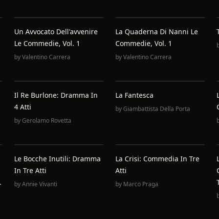
Un Avvocato Dell'avvenire
La Quaderna Di Nanni Le
Le Commedie, Vol. 1
Commedie, Vol. 1
by
Valentino Carrera
by
Valentino Carrera
Il Re Burlone: Dramma In
La Fantesca
4 Atti
by
Giambattista Della Porta
by
Gerolamo Rovetta
Le Bocche Inutili: Dramma
La Crisi: Commedia In Tre
In Tre Atti
Atti
.
by
Annie Vivanti
by
Marco Praga