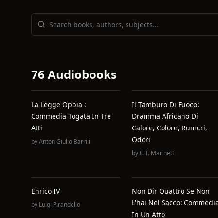
76 Audiobooks
La Legge Oppia :
Il Tamburo Di Fuoco:
Commedia Togata In Tre
Dramma Africano Di
Atti
Calore, Colore, Rumori,
Odori
by
Anton Giulio Barrili
by
F. T. Marinetti
Enrico IV
Non Dir Quattro Se Non
L'hai Nel Sacco: Commedi
by
Luigi Pirandello
In Un Atto