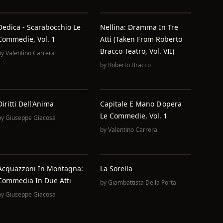
Dedica - Scarabocchio Le
Nellina: Dramma In Tre
Commedie, Vol. 1
Atti (Taken From Roberto
Bracco Teatro, Vol. VII)
by
Valentino Carrera
by
Roberto Bracco
Diritti Dell'Anima
Capitale E Mano D'opera
Le Commedie, Vol. 1
by
Giuseppe Giacosa
by
Valentino Carrera
Acquazzoni In Montagna:
La Sorella
Commedia In Due Atti
by
Giambattista Della Porta
by
Giuseppe Giacosa