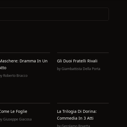
Maschere: Dramma In Un
Gli Duoi Fratelli Rivali
Atto
by
Giambattista Della Porta
by
Roberto Bracco
Come Le Foglie
La Trilogia Di Dorina:
Commedia In 3 Atti
by
Giuseppe Giacosa
by
Gerolamo Rovetta