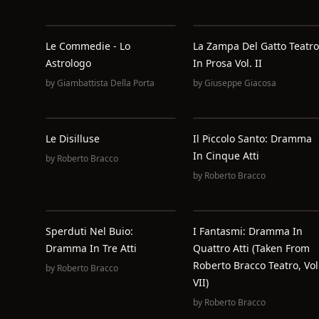
Le Commedie - Lo
La Zampa Del Gatto Teatro
Astrologo
In Prosa Vol. II
by
Giambattista Della Porta
by
Giuseppe Giacosa
Le Disilluse
Il Piccolo Santo: Dramma
In Cinque Atti
by
Roberto Bracco
by
Roberto Bracco
Sperduti Nel Buio:
I Fantasmi: Dramma In
Dramma In Tre Atti
Quattro Atti (Taken From
Roberto Bracco Teatro, Vol
by
Roberto Bracco
VII)
by
Roberto Bracco