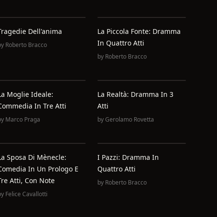
Tragedie Dell'anima
La Piccola Fonte: Dramma
In Quattro Atti
by
Roberto Bracco
by
Roberto Bracco
La Moglie Ideale:
La Realtà: Dramma In 3
Commedia In Tre Atti
Atti
by
Marco Praga
by
Gerolamo Rovetta
La Sposa Di Mènecle:
I Pazzi: Dramma In
Comedia In Un Prologo E
Quattro Atti
Tre Atti, Con Note
by
Roberto Bracco
by
Felice Cavallotti