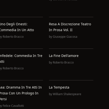
Uno Degli Onesti:
Resa A Discrezione Teatro
Commedia In Un Atto
In Prosa Vol. II
by
Roberto Bracco
by
Giuseppe Giacosa
Infedele: Commedia In Tre
La Fine Dell'amore
Atti
by
Roberto Bracco
by
Roberto Bracco
Lea: Dramma In Tre Atti In
La Tempesta
Prosa Con Un Prologo In
by
William Shakespeare
Versi
by
Felice Cavallotti