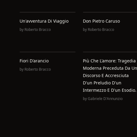
Un'avventura Di Viaggio
Don Pietro Caruso
by
Roberto Bracco
by
Roberto Bracco
Fiori D'arancio
Più Che L'amore: Tragedia
Moderna Preceduta Da U
by
Roberto Bracco
Discorso E Accresciuta
D'un Preludio D'un
Intermezzo E D'un Esodio.
by
Gabriele D'Annunzio