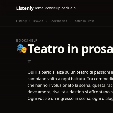
Listenly
Home
Browse
Upload
Help
Listenly
Browse
Bookshelves
Teatro In Prosa
BOOKSHELF
Teatro in pros
🎭
IT
Qui il sipario si alza su un teatro di passioni
cambiano volto a ogni battuta. Tra commedie
che hanno rivoluzionato la scena, questa rac
dove amore, rivalità e destino si affrontano 
Ogni voce è un ingresso in scena, ogni dialog