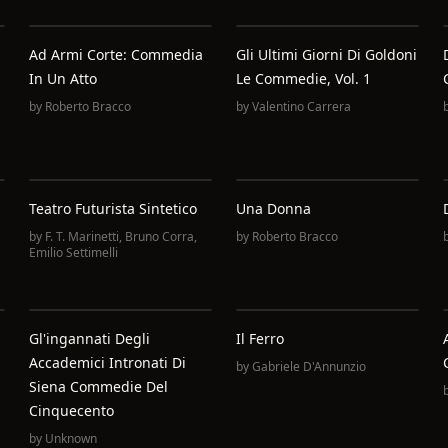
Ad Armi Corte: Commedia
Gli Ultimi Giorni Di Goldoni
In Un Atto
Le Commedie, Vol. 1
by
Roberto Bracco
by
Valentino Carrera
Teatro Futurista Sintetico
Una Donna
by
F. T. Marinetti
,
Bruno Corra
,
by
Roberto Bracco
Emilio Settimelli
Gl'ingannati Degli
Il Ferro
Accademici Intronati Di
by
Gabriele D'Annunzio
Siena Commedie Del
Cinquecento
by
Unknown