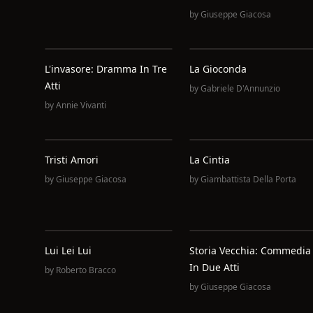
by
Giuseppe Giacosa
L'invasore: Dramma In Tre
La Gioconda
Atti
by
Gabriele D'Annunzio
by
Annie Vivanti
Tristi Amori
La Cintia
by
Giuseppe Giacosa
by
Giambattista Della Porta
Lui Lei Lui
Storia Vecchia: Commedia
In Due Atti
by
Roberto Bracco
by
Giuseppe Giacosa