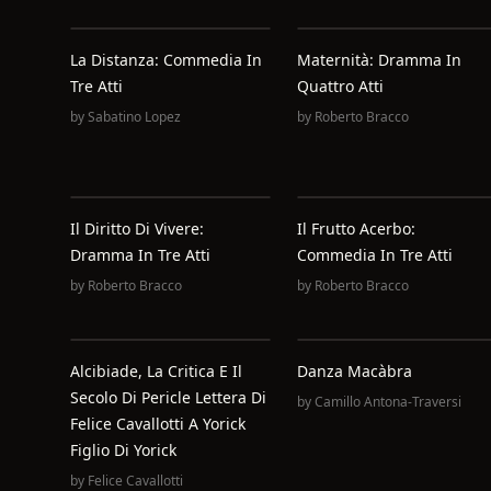
La Distanza: Commedia In
Maternità: Dramma In
Tre Atti
Quattro Atti
by
Sabatino Lopez
by
Roberto Bracco
Il Diritto Di Vivere:
Il Frutto Acerbo:
Dramma In Tre Atti
Commedia In Tre Atti
by
Roberto Bracco
by
Roberto Bracco
Alcibiade, La Critica E Il
Danza Macàbra
Secolo Di Pericle Lettera Di
by
Camillo Antona-Traversi
Felice Cavallotti A Yorick
Figlio Di Yorick
by
Felice Cavallotti