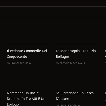
Il Pedante Commedie Del
La Mandragola - La Clizia -
Cinquecento
Belfagor
by
Francesco Belo
by
Niccolò Machiavelli
Nemmeno Un Bacio:
Sei Personaggi In Cerca
a
Dramma In Tre Atti E Un
D'autore
Epilogo
by
Luigi Pirandello