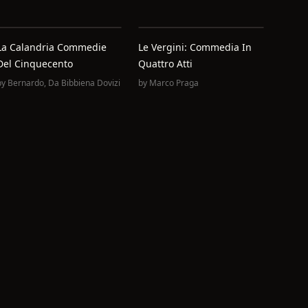
La Calandria Commedie
Le Vergini: Commedia In
Del Cinquecento
Quattro Atti
by
Bernardo,‏ Da Bibbiena Dovizi
by
Marco Praga