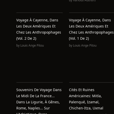
by
Various Authors
Voyage À Cayenne, Dans
Voyage À Cayenne, Dans
Les Deux Amériques Et
Les Deux Amériques Et
Chez Les Anthropophages
Chez Les Anthropophages
(Vol. 2 De 2)
(Vol. 1 De 2)
by
Louis Ange Pitou
by
Louis Ange Pitou
Souvenirs De Voyage Dans
Cités Et Ruines
Le Midi De La France...
Américaines: Mitla,
Dans La Ligurie, À Gênes,
Palenqué, Izamal,
Rome, Naples... Sur
Chichen-Itza, Uxmal