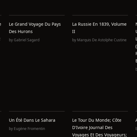
e
Le Grand Voyage Du Pays
La Russie En 1839, Volume
Des Hurons
II
;
by
Gabriel Sagard
by
Marquis De Astolphe Custine
Un Été Dans Le Sahara
Le Tour Du Monde; Côte
D'Ivoire Journal Des
by
Eugène Fromentin
Voyages Et Des Voyageurs;