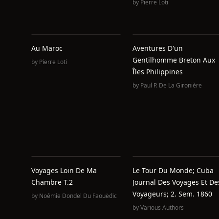
by
Pierre Loti
Au Maroc
Aventures D'un
Gentilhomme Breton Aux
by
Pierre Loti
Îles Philippines
by
Paul P. De La Gironière
Voyages Loin De Ma
Le Tour Du Monde; Cuba
Chambre T.2
Journal Des Voyages Et De
Voyageurs; 2. Sem. 1860
by
Noémie Dondel Du Faouëdic
by
Various Authors