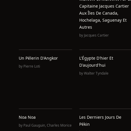
Capitaine Jacques Cartier
Aux Îles De Canada,
Hochelaga, Saguenay Et
Autres
by
Jacques Cartier
Un Pélerin D'Angkor
L'Égypte D'hier Et
D'aujourd'hui
by
Pierre Loti
by
Walter Tyndale
Noa Noa
Les Derniers Jours De
Pékin
by
Paul Gauguin
,
Charles Morice