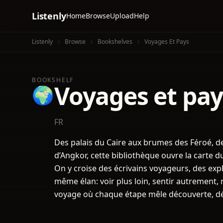
Listenly
Home
Browse
Upload
Help
Listenly
Browse
Bookshelves
Voyages Et Pays
BOOKSHELF
Voyages et pay
🌍
FR
Des palais du Caire aux brumes des Féroé, de
d’Angkor, cette bibliothèque ouvre la cart
On y croise des écrivains voyageurs, des expl
même élan: voir plus loin, sentir autrement
voyage où chaque étape mêle découverte, dé