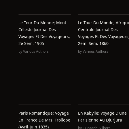
Le Tour Du Monde; Mont
Le Tour Du Monde; Afriqu
Céleste Journal Des
Centrale Journal Des
Voyages Et Des Voyageurs;
Voyages Et Des Voyageurs
2e Sem. 1905
2em. Sem. 1860
by
Various Authors
by
Various Authors
Paris Romantique: Voyage
En Kabylie: Voyage D'une
En France De Mrs. Trollope
Parisienne Au Djurjura
(Avril-Juin 1835)
by
J. (Joseph) Vilbort