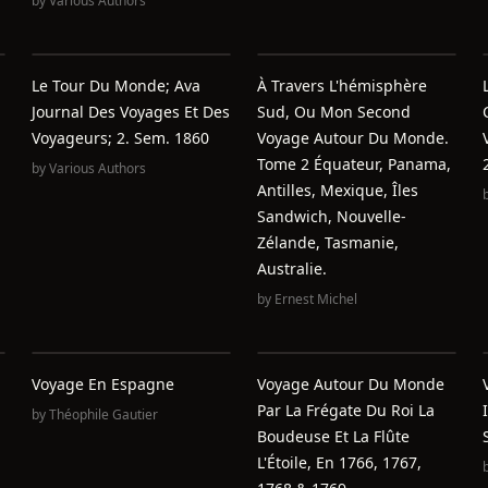
by
Various Authors
Le Tour Du Monde; Ava
À Travers L'hémisphère
Journal Des Voyages Et Des
Sud, Ou Mon Second
Voyageurs; 2. Sem. 1860
Voyage Autour Du Monde.
Tome 2 Équateur, Panama,
by
Various Authors
Antilles, Mexique, Îles
Sandwich, Nouvelle-
Zélande, Tasmanie,
Australie.
by
Ernest Michel
Voyage En Espagne
Voyage Autour Du Monde
Par La Frégate Du Roi La
by
Théophile Gautier
Boudeuse Et La Flûte
L'Étoile, En 1766, 1767,