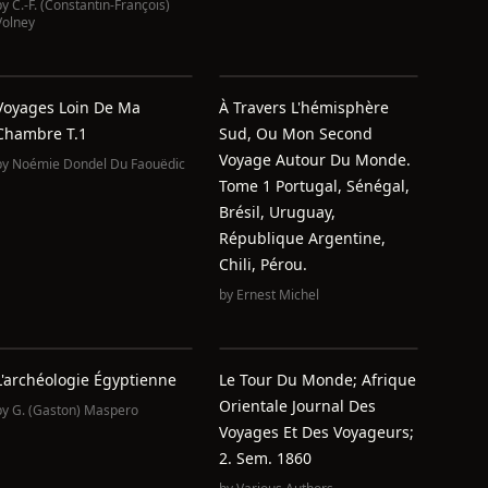
by
C.-F. (Constantin-François)
Volney
Voyages Loin De Ma
À Travers L'hémisphère
Chambre T.1
Sud, Ou Mon Second
Voyage Autour Du Monde.
by
Noémie Dondel Du Faouëdic
Tome 1 Portugal, Sénégal,
Brésil, Uruguay,
République Argentine,
Chili, Pérou.
by
Ernest Michel
L'archéologie Égyptienne
Le Tour Du Monde; Afrique
Orientale Journal Des
by
G. (Gaston) Maspero
Voyages Et Des Voyageurs;
2. Sem. 1860