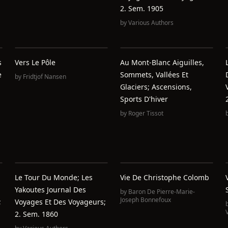
2. Sem. 1905
by
Various Authors
s
Vers Le Pôle
Au Mont-Blanc Aiguilles,
e
Sommets, Vallées Et
by
Fridtjof Nansen
Glaciers; Ascensions,
Sports D'hiver
by
Roger Tissot
Le Tour Du Monde; Les
Vie De Christophe Colomb
Yakoutes Journal Des
by
Baron De Pierre-Marie-
Joseph Bonnefoux
;
Voyages Et Des Voyageurs;
2. Sem. 1860