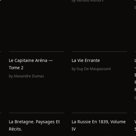
by
Various Authors
Le Capitaine Aréna —
La Vie Errante
Tome 2
by
Guy De Maupassant
by
Alexandre Dumas
La Bretagne. Paysages Et
La Russie En 1839, Volume
Récits.
IV