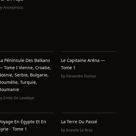
by
Anonymous
La Péninsule Des Balkans
Le Capitaine Aréna —
— Tome I Vienne, Croatie,
Tome 1
Bosnie, Serbie, Bulgarie,
by
Alexandre Dumas
Roumélie, Turquie,
Roumanie
by
Emile De Laveleye
Voyage En Égypte Et En
La Terre Du Passé
Syrie - Tome 1
by
Anatole Le Braz