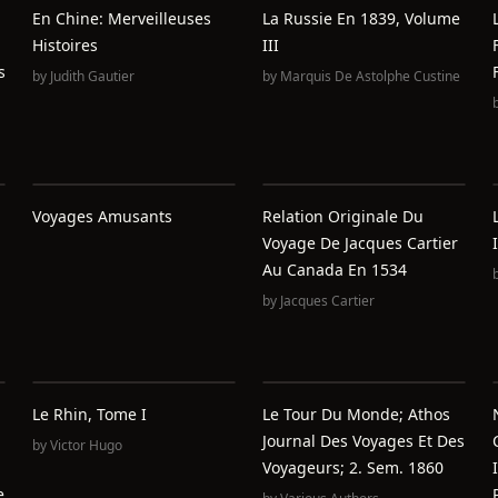
En Chine: Merveilleuses
La Russie En 1839, Volume
Histoires
III
s
by
Judith Gautier
by
Marquis De Astolphe Custine
Voyages Amusants
Relation Originale Du
Voyage De Jacques Cartier
I
Au Canada En 1534
by
Jacques Cartier
Le Rhin, Tome I
Le Tour Du Monde; Athos
Journal Des Voyages Et Des
by
Victor Hugo
Voyageurs; 2. Sem. 1860
e