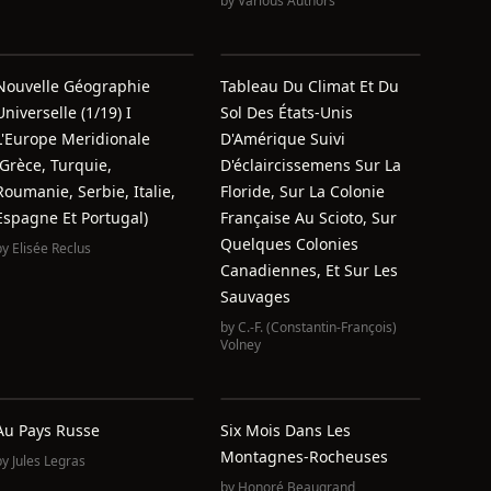
by
Various Authors
Nouvelle Géographie
Tableau Du Climat Et Du
Universelle (1/19) I
Sol Des États-Unis
L'Europe Meridionale
D'Amérique Suivi
(Grèce, Turquie,
D'éclaircissemens Sur La
Roumanie, Serbie, Italie,
Floride, Sur La Colonie
Espagne Et Portugal)
Française Au Scioto, Sur
Quelques Colonies
by
Elisée Reclus
Canadiennes, Et Sur Les
Sauvages
by
C.-F. (Constantin-François)
Volney
Au Pays Russe
Six Mois Dans Les
Montagnes-Rocheuses
by
Jules Legras
by
Honoré Beaugrand