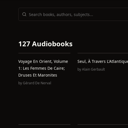
127 Audiobooks
Voyage En Orient, Volume
Seul, À Travers L'Atlantiqu
1: Les Femmes De Caire;
by
Alain Gerbault
Druses Et Maronites
by
Gérard De Nerval