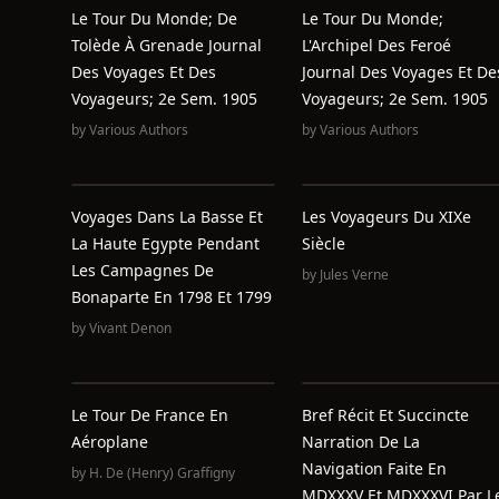
Le Tour Du Monde; De
Le Tour Du Monde;
Tolède À Grenade Journal
L'Archipel Des Feroé
Des Voyages Et Des
Journal Des Voyages Et De
Voyageurs; 2e Sem. 1905
Voyageurs; 2e Sem. 1905
by
Various Authors
by
Various Authors
Voyages Dans La Basse Et
Les Voyageurs Du XIXe
La Haute Egypte Pendant
Siècle
Les Campagnes De
by
Jules Verne
Bonaparte En 1798 Et 1799
by
Vivant Denon
Le Tour De France En
Bref Récit Et Succincte
Aéroplane
Narration De La
Navigation Faite En
by
H. De (Henry) Graffigny
MDXXXV Et MDXXXVI Par L