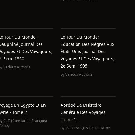
Le Tour Du Monde;
Le Tour Du Monde;
Dauphiné Journal Des
Éducation Des Nègres Aux
Voyages Et Des Voyageurs;
États-Unis Journal Des
2. Sem. 1860
Voyages Et Des Voyageurs;
2e Sem. 1905
by
Various Authors
by
Various Authors
Voyage En Égypte Et En
Abrégé De L'Histoire
Syrie - Tome 2
Générale Des Voyages
(Tome 1)
by
C.-F. (Constantin-François)
Volney
by
Jean-François De La Harpe