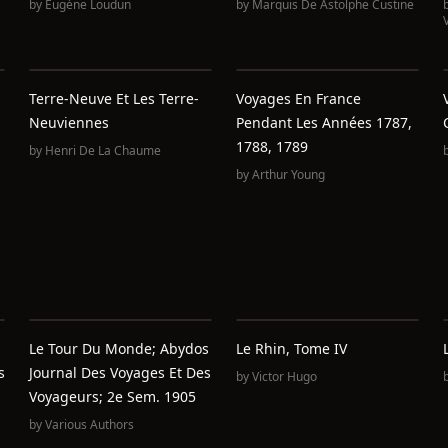
by
Eugène Loudun
by
Marquis De Astolphe Custine
Terre-Neuve Et Les Terre-
Voyages En France
Neuviennes
Pendant Les Années 1787,
1788, 1789
by
Henri De La Chaume
by
Arthur Young
Le Tour Du Monde; Abydos
Le Rhin, Tome IV
s
Journal Des Voyages Et Des
by
Victor Hugo
Voyageurs; 2e Sem. 1905
by
Various Authors