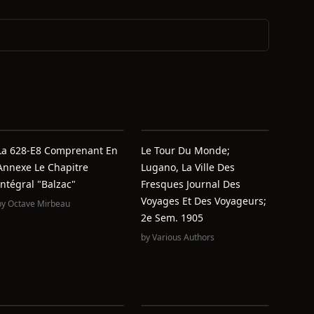
La 628-E8 Comprenant En
Le Tour Du Monde;
Annexe Le Chapitre
Lugano, La Ville Des
Intégral "Balzac"
Fresques Journal Des
Voyages Et Des Voyageurs;
by
Octave Mirbeau
2e Sem. 1905
by
Various Authors