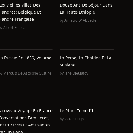
Les Vieilles Villes Des
Douze Ans De Séjour Dans
Flandres: Belgique Et
La Haute-Éthiopie
Flandre Française
by
Arnauld D' Abbadie
by
Albert Robida
La Russie En 1839, Volume
La Perse, La Chaldée Et La
Susiane
by
Marquis De Astolphe Custine
by
Jane Dieulafoy
Nouveau Voyage En France
Le Rhin, Tome III
Conversations Familières,
by
Victor Hugo
Instructives Et Amusantes
Par Un Papa