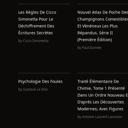
Les Règles De Cicco
Nouvel Atlas De Poche De
Simonetta Pour Le
Champignons Comestible
Déchiffrement Des
Et Vénéneux Les Plus
Écritures Secrètes
Répandus. Série II
(Première Édition)
by
Cicco Simonetta
by
Paul Dumée
Psychologie Des Foules
Traité Élémentaire De
Chimie, Tome 1 Présenté
by
Gustave Le Bon
Dans Un Ordre Nouveau E
D'après Les Découvertes
Modernes; Avec Figures
by
Antoine Laurent Lavoisier