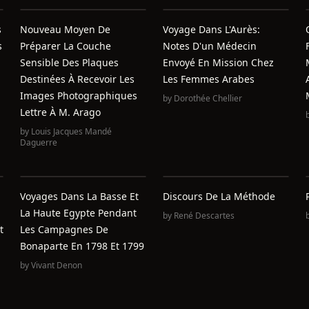
s
Nouveau Moyen De
Voyage Dans L'Aurès:
s
Préparer La Couche
Notes D'un Médecin
Sensible Des Plaques
Envoyé En Mission Chez
Destinées À Recevoir Les
Les Femmes Arabes
Images Photographiques
by
Dorothée Chellier
Lettre À M. Arago
by
Louis Jacques Mandé
Daguerre
Voyages Dans La Basse Et
Discours De La Méthode
La Haute Egypte Pendant
by
René Descartes
t
Les Campagnes De
Bonaparte En 1798 Et 1799
by
Vivant Denon