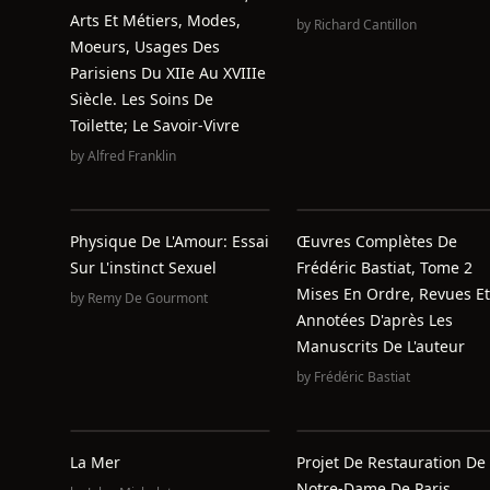
Arts Et Métiers, Modes,
by
Richard Cantillon
Moeurs, Usages Des
Parisiens Du XIIe Au XVIIIe
Siècle. Les Soins De
Toilette; Le Savoir-Vivre
by
Alfred Franklin
Physique De L'Amour: Essai
Œuvres Complètes De
Sur L'instinct Sexuel
Frédéric Bastiat, Tome 2
Mises En Ordre, Revues Et
by
Remy De Gourmont
Annotées D'après Les
Manuscrits De L'auteur
by
Frédéric Bastiat
La Mer
Projet De Restauration De
Notre-Dame De Paris