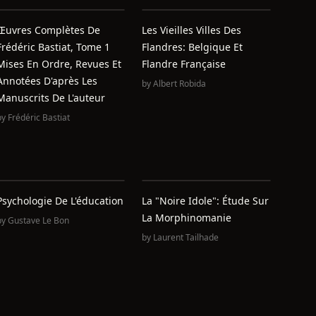
Œuvres Complètes De
Les Vieilles Villes Des
Frédéric Bastiat, Tome 1
Flandres: Belgique Et
Mises En Ordre, Revues Et
Flandre Française
Annotées D'après Les
by
Albert Robida
Manuscrits De L'auteur
by
Frédéric Bastiat
Psychologie De L'éducation
La "noire Idole": Étude Sur
La Morphinomanie
by
Gustave Le Bon
by
Laurent Tailhade