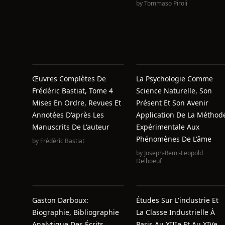
by
Tommaso Piroli
Œuvres Complètes De
La Psychologie Comme
Frédéric Bastiat, Tome 4
Science Naturelle, Son
Mises En Ordre, Revues Et
Présent Et Son Avenir
Annotées D'après Les
Application De La Méthod
Manuscrits De L'auteur
Expérimentale Aux
Phénomènes De L'âme
by
Frédéric Bastiat
by
Joseph-Remi-Leopold
Delboeuf
Gaston Darboux:
Études Sur L'industrie Et
Biographie, Bibliographie
La Classe Industrielle À
Analytique Des Écrits
Paris Au XIIIe Et Au XIVe