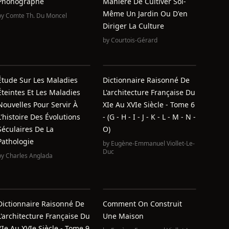
Phonographe
Manière De Cultiver Soi-
Même Un Jardin Ou D'en
by
Comte Th. Du Moncel
Diriger La Culture
by
Courtois-Gérard
Étude Sur Les Maladies
Dictionnaire Raisonné De
Éteintes Et Les Maladies
L'architecture Française Du
Nouvelles Pour Servir À
XIe Au XVIe Siècle - Tome 6
L'histoire Des Évolutions
- (G - H - I - J - K - L - M - N -
Séculaires De La
O)
Pathologie
by
Eugène-Emmanuel Viollet-Le-
Duc
by
Charles Anglada
Dictionnaire Raisonné De
Comment On Construit
L'architecture Française Du
Une Maison
XIe Au XVIe Siècle - Tome 9