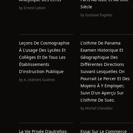
Siècle
by
Ernest Lebon
by
Gustave Fagniez
Leçons De Cosmographie
L'isthme De Panama
À L'usage Des Lycées Et
Examen Historique Et
Collèges Et De Tous Les
Géographique Des
Établissements
Différentes Directions
D'instruction Publique
Suivant Lesquelles On
Pourrait Le Percer Et Des
by
A. (Adrien) Guilmin
Moyens À Y Employer;
Suivi D'un Aperçu Sur
L'isthme De Suez.
by
Michel Chevalier
La Vie Privée D'autrefois;
Essai Sur Le Commerce