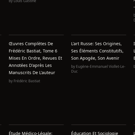
by
Louis Gastine
-
Œuvres Complètes De
L'art Russe: Ses Origines,
Frédéric Bastiat, Tome 6
Ses Éléments Constitutifs,
Mises En Ordre, Revues Et
Son Apogée, Son Avenir
Annotées D'après Les
by
Eugène-Emmanuel Viollet-Le-
Duc
Manuscrits De L'auteur
by
Frédéric Bastiat
Étude Médico-Légale:
Éducation Et Sociologie