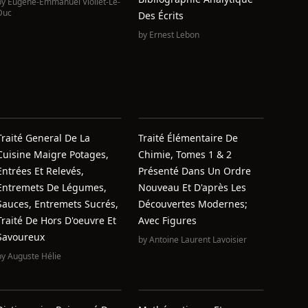
by
Eugène-Emmanuel Viollet-Le-
Duc
Des Écrits
by
Ernest Lebon
Traité General De La
Traité Élémentaire De
Cuisine Maigre Potages,
Chimie, Tomes 1 & 2
Entrées Et Relevés,
Présenté Dans Un Ordre
Entremets De Légumes,
Nouveau Et D'après Les
Sauces, Entremets Sucrés,
Découvertes Modernes;
Traité De Hors D'oeuvre Et
Avec Figures
Savoureux
by
Antoine Laurent Lavoisier
by
Auguste Hélie