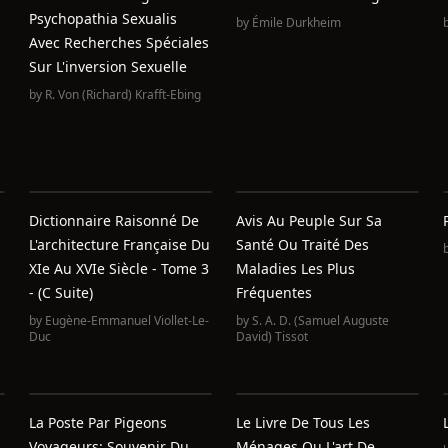
Psychopathia Sexualis
by
Émile Durkheim
Avec Recherches Spéciales
Sur L'inversion Sexuelle
by
R. Von (Richard) Krafft-Ebing
Dictionnaire Raisonné De
Avis Au Peuple Sur Sa
L'architecture Française Du
Santé Ou Traité Des
XIe Au XVIe Siècle - Tome 3
Maladies Les Plus
- (C Suite)
Fréquentes
by
Eugène-Emmanuel Viollet-Le-
by
S. A. D. (Samuel Auguste
Duc
David) Tissot
La Poste Par Pigeons
Le Livre De Tous Les
Voyageurs: Souvenir Du
Ménages Ou L'art De