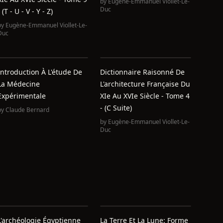
by
Eugène-Emmanuel Viollet-Le-
Duc
 (T - U - V - Y - Z)
by
Eugène-Emmanuel Viollet-Le-
Duc
Introduction À L'étude De
Dictionnaire Raisonné De
La Médecine
L'architecture Française Du
Expérimentale
XIe Au XVIe Siècle - Tome 4
- (C Suite)
by
Claude Bernard
by
Eugène-Emmanuel Viollet-Le-
Duc
L'archéologie Égyptienne
La Terre Et La Lune: Forme