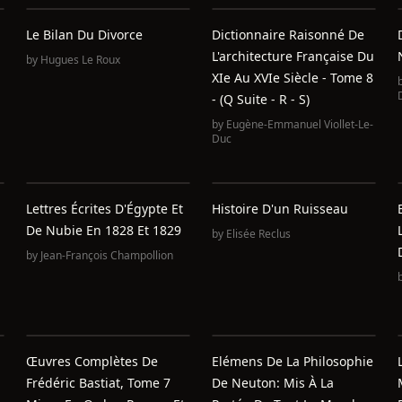
Le Bilan Du Divorce
Dictionnaire Raisonné De
L'architecture Française Du
by
Hugues Le Roux
XIe Au XVIe Siècle - Tome 8
- (Q Suite - R - S)
by
Eugène-Emmanuel Viollet-Le-
Duc
Lettres Écrites D'Égypte Et
Histoire D'un Ruisseau
De Nubie En 1828 Et 1829
by
Elisée Reclus
by
Jean-François Champollion
Œuvres Complètes De
Elémens De La Philosophie
Frédéric Bastiat, Tome 7
De Neuton: Mis À La