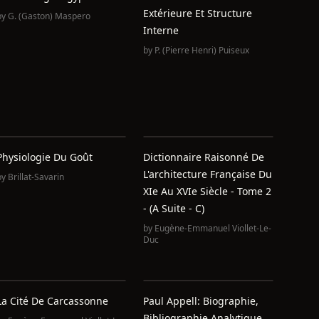
Extérieure Et Structure
by
G. (Gaston) Maspero
Interne
by
P. (Pierre Henri) Puiseux
Physiologie Du Goût
Dictionnaire Raisonné De
L'architecture Française Du
by
Brillat-Savarin
XIe Au XVIe Siècle - Tome 2
- (A Suite - C)
by
Eugène-Emmanuel Viollet-Le-
Duc
La Cité De Carcassonne
Paul Appell: Biographie,
Bibliographie Analytique