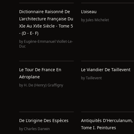
Dictionnaire Raisonné De
L'oiseau
L'architecture Française Du
by
Jules Michelet
XIe Au XVIe Siècle - Tome 5
- (D - E- F)
by
Eugène-Emmanuel Viollet-Le-
Duc
Le Tour De France En
Le Viandier De Taillevent
Aéroplane
by
Taillevent
by
H. De (Henry) Graffigny
De L'origine Des Espèces
Antiquités D'Herculanum,
Tome I. Peintures
by
Charles Darwin