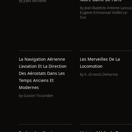
by
Jules Michelet
by
Jean Baptiste Antoine Lassus
Eugène-Emmanuel Viollet-Le-
Duc
La Navigation Aérienne
Les Merveilles De La
L'aviation Et La Direction
Locomotion
Des Aérostats Dans Les
by
E. (Ernest) Deharme
Temps Anciens Et
Modernes
by
Gaston Tissandier