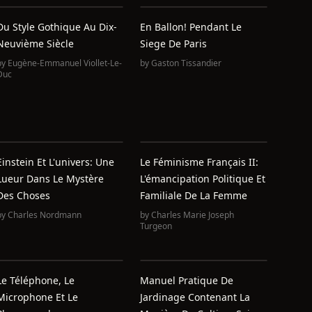
Du Style Gothique Au Dix-
En Ballon! Pendant Le
Neuvième Siècle
Siege De Paris
by
Eugène-Emmanuel Viollet-Le-
by
Gaston Tissandier
Duc
Einstein Et L'univers: Une
Le Féminisme Français II:
Lueur Dans Le Mystère
L'émancipation Politique Et
Des Choses
Familiale De La Femme
by
Charles Nordmann
by
Charles Marie Joseph
Turgeon
Le Téléphone, Le
Manuel Pratique De
Microphone Et Le
Jardinage Contenant La