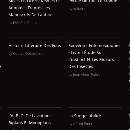
Mises En Ordre, Revues Et
Portée De Tout Le Monde
Annotées D'après Les
by
Voltaire
Manuscrits De L'auteur
by
Frédéric Bastiat
Histoire Littéraire Des Fous
Souvenirs Entomologiques
- Livre I Étude Sur
by
Octave Delepierre
L'instinct Et Les Moeurs
e
Des Insectes
by
Jean-Henri Fabre
L'A. B. C. De L'aviation:
La Suggestibilité
Biplans Et Monoplans
by
Alfred Binet