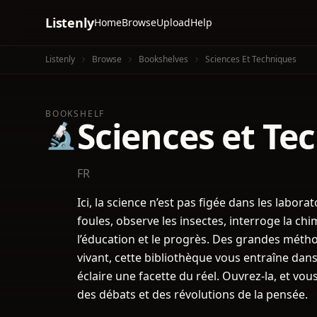
Listenly
Home
Browse
Upload
Help
Listenly
Browse
Bookshelves
Sciences Et Techniques
BOOKSHELF
Sciences et Te
🔬
FR
Ici, la science n’est pas figée dans les laborat
foules, observe les insectes, interroge la chim
l’éducation et le progrès. Des grandes méth
vivant, cette bibliothèque vous entraîne dans
éclaire une facette du réel. Ouvrez-la, et vo
des débats et des révolutions de la pensée.