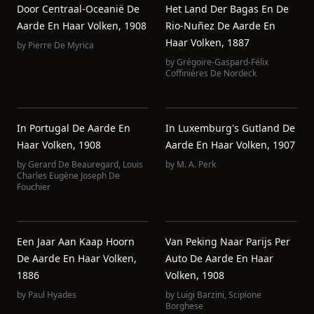
Door Centraal-Oceanië De
Het Land Der Bagas En De
Aarde En Haar Volken, 1908
Rio-Nuñez De Aarde En
Haar Volken, 1887
by
Pierre De Myrica
by
Grégoire-Gaspard-Félix
Coffinières De Nordeck
In Portugal De Aarde En
In Luxemburg's Gutland De
Haar Volken, 1908
Aarde En Haar Volken, 1907
by
Gerard De Beauregard
,
Louis
by
M. A. Perk
Charles Eugène Joseph De
Fouchier
Een Jaar Aan Kaap Hoorn
Van Peking Naar Parijs Per
De Aarde En Haar Volken,
Auto De Aarde En Haar
1886
Volken, 1908
by
Paul Hyades
by
Luigi Barzini
,
Scipione
Borghese