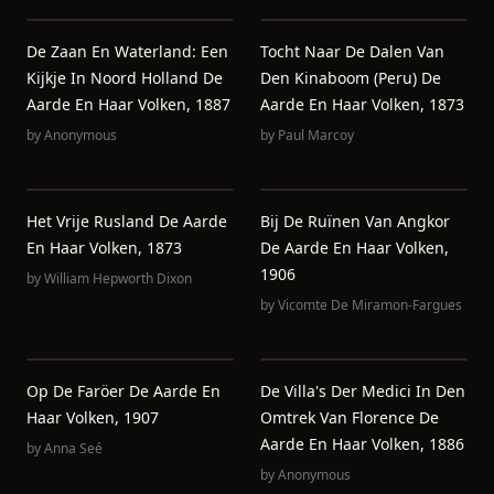
De Zaan En Waterland: Een
Tocht Naar De Dalen Van
Kijkje In Noord Holland De
Den Kinaboom (Peru) De
Aarde En Haar Volken, 1887
Aarde En Haar Volken, 1873
by
Anonymous
by
Paul Marcoy
Het Vrije Rusland De Aarde
Bij De Ruïnen Van Angkor
En Haar Volken, 1873
De Aarde En Haar Volken,
1906
by
William Hepworth Dixon
by
Vicomte De Miramon-Fargues
Op De Faröer De Aarde En
De Villa's Der Medici In Den
Haar Volken, 1907
Omtrek Van Florence De
Aarde En Haar Volken, 1886
by
Anna Seé
by
Anonymous