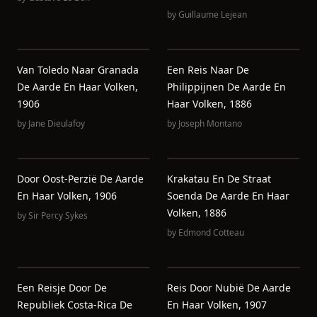
by
Guillaume Lejean
Van Toledo Naar Granada
Een Reis Naar De
De Aarde En Haar Volken,
Philippijnen De Aarde En
1906
Haar Volken, 1886
by
Jane Dieulafoy
by
Joseph Montano
Door Oost-Perzië De Aarde
Krakatau En De Straat
En Haar Volken, 1906
Soenda De Aarde En Haar
Volken, 1886
by
Sir Percy Sykes
by
Edmond Cotteau
Een Reisje Door De
Reis Door Nubië De Aarde
Republiek Costa-Rica De
En Haar Volken, 1907