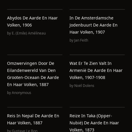
Abydos De Aarde En Haar
In De Amsterdamsche
Volken, 1906
Jodenbuurt De Aarde En
Haar Volken, 1907
by
E. (Emile) Amélineau
by
Jan Feith
Omzwervingen Door De
Wat Er Te Zien Valt In
Eilandenwereld Van Den
Armenië De Aarde En Haar
Grooten-Oceaan De Aarde
Volken, 1907-1908
En Haar Volken, 1887
by
Noël Dolens
by
Anonymous
Reis In Nepal De Aarde En
Reize In Taka (Opper-
Haar Volken, 1887
Nubië) De Aarde En Haar
Volken, 1873
by
Gustave Le Bon