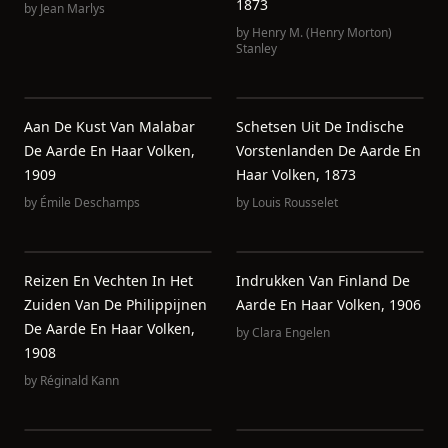
1873
by
Jean Marlys
by
Henry M. (Henry Morton)
Stanley
Aan De Kust Van Malabar
Schetsen Uit De Indische
De Aarde En Haar Volken,
Vorstenlanden De Aarde En
1909
Haar Volken, 1873
by
Émile Deschamps
by
Louis Rousselet
Reizen En Vechten In Het
Indrukken Van Finland De
Zuiden Van De Philippijnen
Aarde En Haar Volken, 1906
De Aarde En Haar Volken,
by
Clara Engelen
1908
by
Réginald Kann