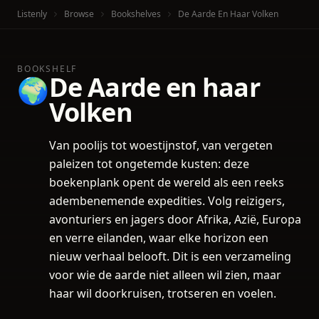
Listenly
Browse
Bookshelves
De Aarde En Haar Volken
BOOKSHELF
De Aarde en haar
🌍
Volken
Van poolijs tot woestijnstof, van vergeten
paleizen tot ongetemde kusten: deze
boekenplank opent de wereld als een reeks
adembenemende expedities. Volg reizigers,
avonturiers en jagers door Afrika, Azië, Europa
en verre eilanden, waar elke horizon een
nieuw verhaal belooft. Dit is een verzameling
voor wie de aarde niet alleen wil zien, maar
haar wil doorkruisen, trotseren en voelen.