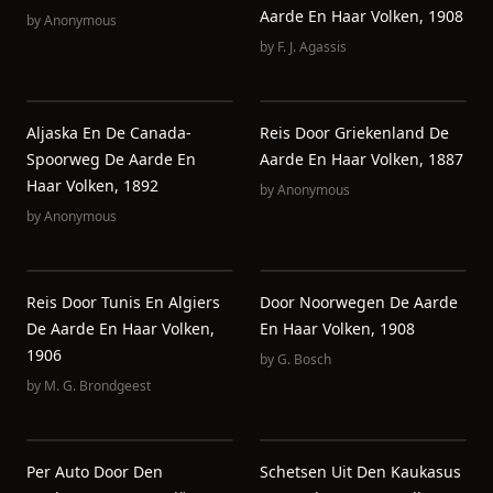
Aarde En Haar Volken, 1908
by
Anonymous
by
F. J. Agassis
Aljaska En De Canada-
Reis Door Griekenland De
Spoorweg De Aarde En
Aarde En Haar Volken, 1887
Haar Volken, 1892
by
Anonymous
by
Anonymous
Reis Door Tunis En Algiers
Door Noorwegen De Aarde
De Aarde En Haar Volken,
En Haar Volken, 1908
1906
by
G. Bosch
by
M. G. Brondgeest
Per Auto Door Den
Schetsen Uit Den Kaukasus