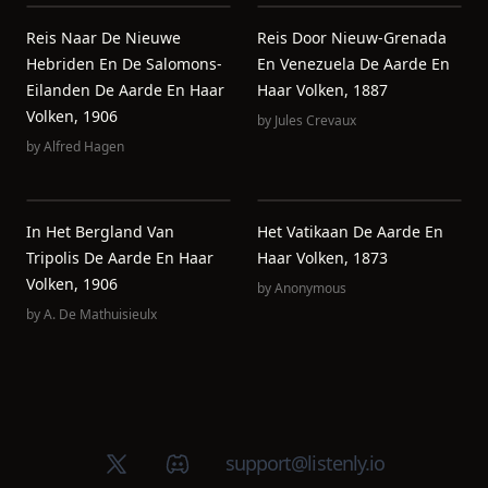
Reis Naar De Nieuwe
Reis Door Nieuw-Grenada
Hebriden En De Salomons-
En Venezuela De Aarde En
Eilanden De Aarde En Haar
Haar Volken, 1887
Volken, 1906
by
Jules Crevaux
by
Alfred Hagen
In Het Bergland Van
Het Vatikaan De Aarde En
Tripolis De Aarde En Haar
Haar Volken, 1873
Volken, 1906
by
Anonymous
by
A. De Mathuisieulx
X (Twitter)
Discord group
support@listenly.io