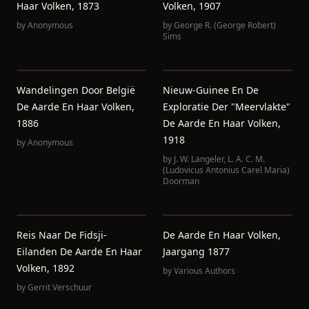
Haar Volken, 1873
Volken, 1907
by
Anonymous
by
George R. (George Robert)
Sims
Wandelingen Door België
Nieuw-Guinee En De
De Aarde En Haar Volken,
Exploratie Der "Meervlakte"
1886
De Aarde En Haar Volken,
1918
by
Anonymous
by
J. W. Langeler
,
L. A. C. M.
(Ludovicus Antonius Carel Maria)
Doorman
Reis Naar De Fidsji-
De Aarde En Haar Volken,
Eilanden De Aarde En Haar
Jaargang 1877
Volken, 1892
by
Various Authors
by
Gerrit Verschuur