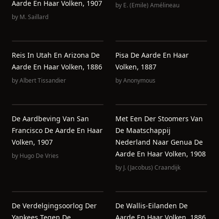
Aarde En Haar Volken, 1907
by
E. (Emile) Amélineau
by
M. Saillard
Reis In Utah En Arizona De
Pisa De Aarde En Haar
Aarde En Haar Volken, 1886
Volken, 1887
by
Albert Tissandier
by
Anonymous
De Aardbeving Van San
Met Een Der Stoomers Van
Francisco De Aarde En Haar
De Maatschappij
Volken, 1907
Nederland Naar Genua De
Aarde En Haar Volken, 1908
by
Hugo De Vries
by
J. (Jacobus) Craandijk
De Verdelgingsoorlog Der
De Wallis-Eilanden De
Yankees Tegen De
Aarde En Haar Volken, 1886