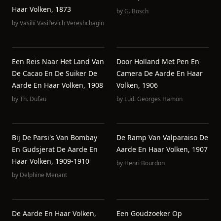
Haar Volken, 1873
by
G. Bosch
by
Vasilïĭ Vasilʹevich Vereshchagin
Een Reis Naar Het Land Van
Door Holland Met Pen En
De Cacao En De Suiker De
Camera De Aarde En Haar
Aarde En Haar Volken, 1908
Volken, 1906
by
Th. Dufau
by
Lud. Georges Hamön
Bij De Parsi's Van Bombay
De Ramp Van Valparaiso De
En Gudsjerat De Aarde En
Aarde En Haar Volken, 1907
Haar Volken, 1909-1910
by
Henri Bourdon
by
Delphine Menant
De Aarde En Haar Volken,
Een Goudzoeker Op