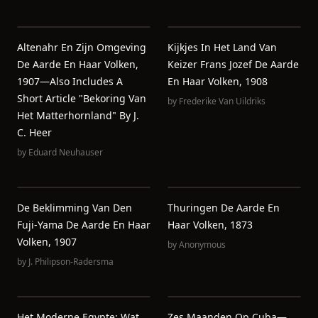
Altenahr En Zijn Omgeving
Kijkjes In Het Land Van
De Aarde En Haar Volken,
Keizer Frans Jozef De Aarde
1907—Also Includes A
En Haar Volken, 1908
Short Article "Bekoring Van
by
Frederike Van Uildriks
Het Matterhornland" By J.
C. Heer
by
Eduard Neuhauser
De Beklimming Van Den
Thuringen De Aarde En
Fuji-Yama De Aarde En Haar
Haar Volken, 1873
Volken, 1907
by
Anonymous
by
J. Philipson-Radersma
Het Moderne Egypte: Wat
Zes Maanden Op Cuba—