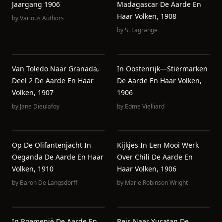
Jaargang 1906
Madagascar De Aarde En
Haar Volken, 1908
by
Various Authors
by
S. Lagrange
Van Toledo Naar Granada,
In Oostenrijk—Stiermarken
Deel 2 De Aarde En Haar
De Aarde En Haar Volken,
Volken, 1907
1906
by
Jane Dieulafoy
by
Edme Vielliard
Op De Olifantenjacht In
Kijkjes In Een Mooi Werk
Oeganda De Aarde En Haar
Over Chili De Aarde En
Volken, 1910
Haar Volken, 1906
by
Baron De Langsdorff
by
Marie Robinson Wright
In Roemenië De Aarde En
Reis Naar Yucatan De