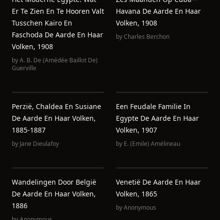
Er Te Zien En Te Hooren Valt
Havana De Aarde En Haar
Tusschen Kaïro En
Volken, 1908
Faschoda De Aarde En Haar
by
Charles Berchon
Volken, 1908
by
A. B. De (Amédée Baillot De)
Guerville
Perzië, Chaldea En Susiane
Een Feudale Familie In
De Aarde En Haar Volken,
Egypte De Aarde En Haar
1885-1887
Volken, 1907
by
Jane Dieulafoy
by
E. (Emile) Amélineau
Wandelingen Door België
Venetië De Aarde En Haar
De Aarde En Haar Volken,
Volken, 1865
1886
by
Anonymous
by
Anonymous