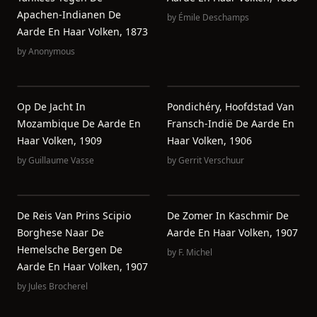
Apachen-Indianen De
by
Émile Deschamps
Aarde En Haar Volken, 1873
by
Anonymous
Op De Jacht In
Pondichéry, Hoofdstad Van
Mozambique De Aarde En
Fransch-Indië De Aarde En
Haar Volken, 1909
Haar Volken, 1906
by
Guillaume Vasse
by
Gerrit Verschuur
De Reis Van Prins Scipio
De Zomer In Kaschmir De
Borghese Naar De
Aarde En Haar Volken, 1907
Hemelsche Bergen De
by
F. Michel
Aarde En Haar Volken, 1907
by
Jules Brocherel