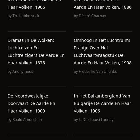
Haar Volken, 1906
Aarde En Haar Volken, 1886
by
Th. Hebbelynck
by
Désiré Charnay
Dramas In De Wolken:
Omhoog In Het Luchtruim!
Luchtreizen En
Praatje Over Het
Luchtreizigers De Aarde En
Luchtvaartvraagstuk De
Haar Volken, 1875
Aarde En Haar Volken, 1908
by
Anonymous
by
Frederike Van Uildriks
De Noordwestelijke
In Het Balkanbergland Van
Doorvaart De Aarde En
Bulgarije De Aarde En Haar
Haar Volken, 1909
Volken, 1906
by
Roald Amundsen
by
L. De (Louis) Launay