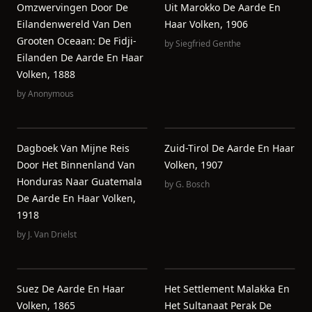
Omzwervingen Door De
Uit Marokko De Aarde En
Eilandenwereld Van Den
Haar Volken, 1906
Grooten Oceaan: De Fidji-
by
Siegfried Genthe
Eilanden De Aarde En Haar
Volken, 1888
by
Anonymous
Dagboek Van Mijne Reis
Zuid-Tirol De Aarde En Haar
Door Het Binnenland Van
Volken, 1907
Honduras Naar Guatemala
by
G. Bosch
De Aarde En Haar Volken,
1918
by
J. Van Drielst
Suez De Aarde En Haar
Het Settlement Malakka En
Volken, 1865
Het Sultanaat Perak De