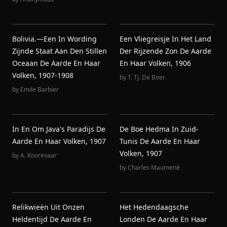
Bolivia.—Een In Wording
Een Vliegreisje In Het Land
Zijnde Staat Aan Den Stillen
Der Rijzende Zon De Aarde
Oceaan De Aarde En Haar
En Haar Volken, 1906
Volken, 1907-1908
by
T. Tj. De Boer
by
Emile Barbier
In En Om Java's Paradijs De
De Boe Hedma In Zuid-
Aarde En Haar Volken, 1907
Tunis De Aarde En Haar
Volken, 1907
by
A. Koorevaar
by
Charles Maumené
Relikwieën Uit Onzen
Het Hedendaagsche
Heldentijd De Aarde En
Londen De Aarde En Haar