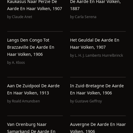
Kaukasus Naar Perzië De
De Aarde En Haar Volken,
Aarde En Haar Volken, 1907
1887
by
Claude Anet
by
Carla Serena
Langs Den Congo Tot
Het Geuldal De Aarde En
Brazzaville De Aarde En
Haar Volken, 1907
Haar Volken, 1906
by
L. H. J. Lamberts Hurrelbrinck
by
A. Kloos
Aan De Zuidpool De Aarde
In Zuid-Bretagne De Aarde
En Haar Volken, 1913
En Haar Volken, 1906
by
Roald Amundsen
by
Gustave Geffroy
Van Orenburg Naar
Auvergne De Aarde En Haar
Samarkand De Aarde En
Volken, 1906