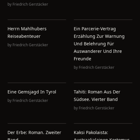
by
Friedrich Gerstäcker
Herrn Mahlhubers
Ein Parcerie-Vertrag
Reiseabenteuer
Erzählung Zur Warnung
Und Belehrung Für
by
Friedrich Gerstäcker
Auswanderer Und Ihre
Freunde
by
Friedrich Gerstäcker
Eine Gemsjagd In Tyrol
Tahiti: Roman Aus Der
Südsee. Vierter Band
by
Friedrich Gerstäcker
by
Friedrich Gerstäcker
Der Erbe: Roman. Zweiter
Kaksi Pakolaista:
Band.
Austraalialainen Kertomus