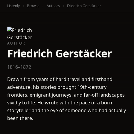
Listenly
Browse
Authors
Friedrich Gerstäcker
AUTHOR
Friedrich Gerstäcker
1816–1872
Drawn from years of hard travel and firsthand
adventure, his stories brought 19th-century
frontiers, emigrant journeys, and far-off landscapes
vividly to life. He wrote with the pace of a born
storyteller and the eye of someone who had actually
been there.