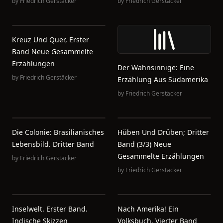
by
Friedrich Gerstäcker
by
Friedrich Gerstäcker
Kreuz Und Quer, Erster
Band Neue Gesammelte
Erzählungen
Der Wahnsinnige: Eine
by
Friedrich Gerstäcker
Erzählung Aus Südamerika
by
Friedrich Gerstäcker
Die Colonie: Brasilianisches
Hüben Und Drüben; Dritter
Lebensbild. Dritter Band
Band (3/3) Neue
Gesammelte Erzählungen
by
Friedrich Gerstäcker
by
Friedrich Gerstäcker
Inselwelt. Erster Band.
Nach Amerika! Ein
Indische Skizzen
Volksbuch. Vierter Band