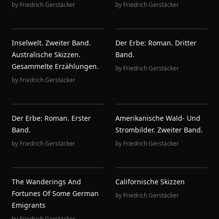
by
Friedrich Gerstäcker
by
Friedrich Gerstäcker
Inselwelt. Zweiter Band.
Der Erbe: Roman. Dritter
Australische Skizzen.
Band.
Gesammelte Erzählungen.
by
Friedrich Gerstäcker
by
Friedrich Gerstäcker
Der Erbe: Roman. Erster
Amerikanische Wald- Und
Band.
Strombilder. Zweiter Band.
by
Friedrich Gerstäcker
by
Friedrich Gerstäcker
The Wanderings And
Californische Skizzen
Fortunes Of Some German
by
Friedrich Gerstäcker
Emigrants
by
Friedrich Gerstäcker