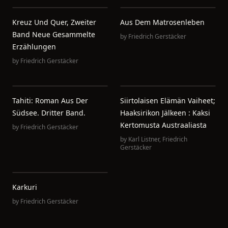
Kreuz Und Quer, Zweiter
Aus Dem Matrosenleben
Band Neue Gesammelte
by
Friedrich Gerstäcker
Erzählungen
by
Friedrich Gerstäcker
Tahiti: Roman Aus Der
Siirtolaisen Elämän Vaiheet;
Südsee. Dritter Band.
Haaksirikon Jälkeen : Kaksi
Kertomusta Austraaliasta
by
Friedrich Gerstäcker
by
Karl Listner
,
Friedrich
Gerstäcker
Karkuri
by
Friedrich Gerstäcker