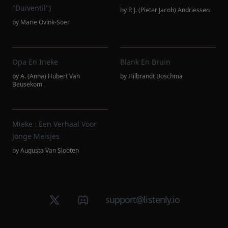
"Duiventil")
by
P. J. (Pieter Jacob) Andriessen
by
Marie Ovink-Soer
Opa En Ineke
Blank En Bruin
by
A. (Anna) Hubert Van
by
Hilbrandt Boschma
Beusekom
Mieke : Een Verhaal Voor
Jonge Meisjes
by
Augusta Van Slooten
X (Twitter)
Discord group
support@listenly.io