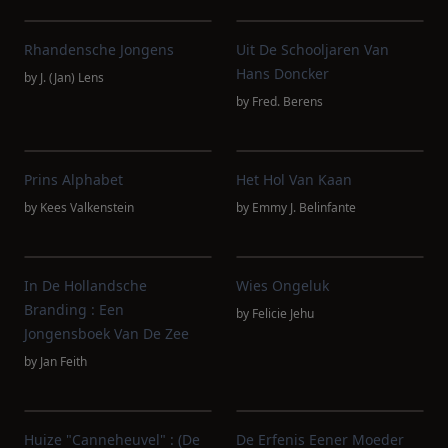
Rhandensche Jongens
Uit De Schooljaren Van
Hans Doncker
by
J. (Jan) Lens
by
Fred. Berens
Prins Alphabet
Het Hol Van Kaan
by
Kees Valkenstein
by
Emmy J. Belinfante
In De Hollandsche
Wies Ongeluk
Branding : Een
by
Felicie Jehu
Jongensboek Van De Zee
by
Jan Feith
Huize "Canneheuvel" : (De
De Erfenis Eener Moeder