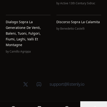
by
Active 13th Century Sidrac
Dialogo Sopra La
Discorso Sopra La Calamita
Generatione De Venti,
by
Benedetto Castelli
Baleni, Tuoni, Fulgori,
Fiumi, Laghi, Valli Et
Montagne
by
Camillo Agrippa
X (Twitter)
Discord group
support@listenly.io