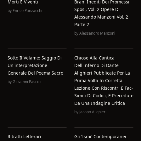
Morti E Viventi
Brani Inediti Dei Promessi
Sposi, Vol. 2 Opere Di
by
Enrico Panzacchi
Alessando Manzoni Vol. 2
Parte 2
by
Alessandro Manzoni
Sotto Il Velame: Saggio Di
Chiose Alla Cantica
Un'interpretazione
Dell'Inferno Di Dante
Generale Del Poema Sacro
Alighieri Pubblicate Per La
Prima Volta In Corretta
by
Giovanni Pascoli
Lezione Con Riscontri E Fac-
Simili Di Codici, E Precedute
Da Una Indagine Critica
by
Jacopo Alighieri
Ritratti Letterari
Gli 'ismi' Contemporanei