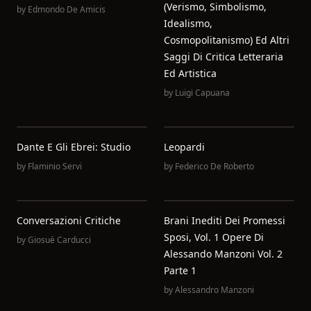
(Verismo, Simbolismo,
by
Edmondo De Amicis
Idealismo,
Cosmopolitanismo) Ed Altri
Saggi Di Critica Letteraria
Ed Artistica
by
Luigi Capuana
Dante E Gli Ebrei: Studio
Leopardi
by
Flaminio Servi
by
Federico De Roberto
Conversazioni Critiche
Brani Inediti Dei Promessi
Sposi, Vol. 1 Opere Di
by
Giosuè Carducci
Alessando Manzoni Vol. 2
Parte 1
by
Alessandro Manzoni