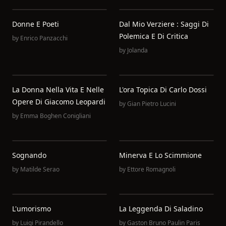
Donne E Poeti
Dal Mio Verziere : Saggi Di
Polemica E Di Critica
by
Enrico Panzacchi
by
Jolanda
La Donna Nella Vita E Nelle
L'ora Topica Di Carlo Dossi
Opere Di Giacomo Leopardi
by
Gian Pietro Lucini
by
Emma Boghen Conigliani
Sognando
Minerva E Lo Scimmione
by
Matilde Serao
by
Ettore Romagnoli
L'umorismo
La Leggenda Di Saladino
by
Luigi Pirandello
by
Gaston Bruno Paulin Paris