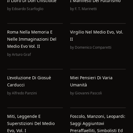
Il Libro Di Don Chisciotte
I Manifesti Del Futurismo
by
Edoardo Scarfoglio
by
F. T. Marinetti
Roma Nella Memoria E
Virgilio Nel Medio Evo, Vol.
Nelle Immaginazioni Del
II
Medio Evo Vol. II
by
Domenico Comparetti
by
Arturo Graf
L'evoluzione Di Giosuè
Miei Pensieri Di Varia
Carducci
Umanità
by
Alfredo Panzini
by
Giovanni Pascoli
Miti, Leggende E
Foscolo, Manzoni, Leopardi:
Superstizioni Del Medio
Saggi Aggiuntovi
Evo, Vol. I
Preraffaelliti, Simbolisti Ed