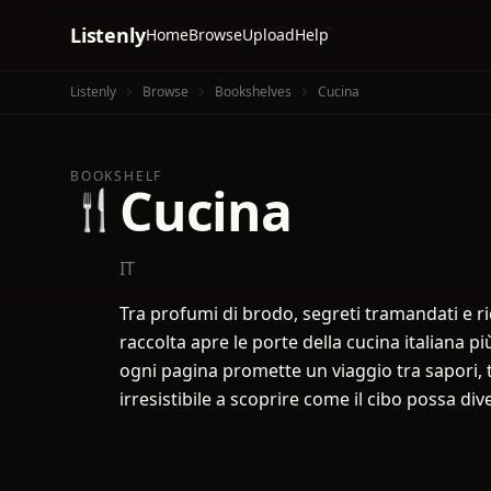
Listenly
Home
Browse
Upload
Help
Listenly
Browse
Bookshelves
Cucina
BOOKSHELF
Cucina
🍴
IT
Tra profumi di brodo, segreti tramandati e r
raccolta apre le porte della cucina italiana pi
ogni pagina promette un viaggio tra sapori, t
irresistibile a scoprire come il cibo possa d