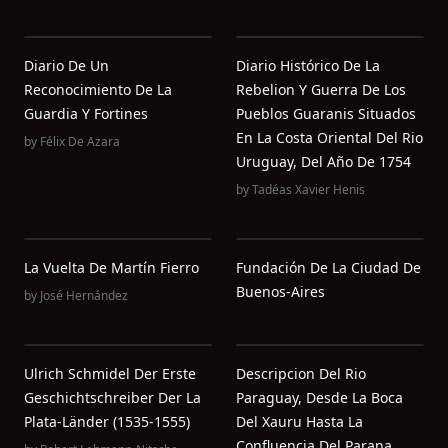
Diario De Un
Diario Histórico De La
Reconocimiento De La
Rebelion Y Guerra De Los
Guardia Y Fortines
Pueblos Guaranis Situados
En La Costa Oriental Del Rio
by
Félix De Azara
Uruguay, Del Año De 1754
by
Tadéas Xavier Henis
La Vuelta De Martín Fierro
Fundación De La Ciudad De
Buenos-Aires
by
José Hernández
Ulrich Schmidel Der Erste
Descripcion Del Rio
Geschichtschreiber Der La
Paraguay, Desde La Boca
Plata-Länder (1535-1555)
Del Xauru Hasta La
Confluencia Del Parana