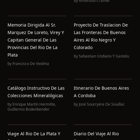
by
Ambrosio Cramer
Memoria Dirigida Al Sr.
Proyecto De Traslacion De
Marquez De Loreto, Virey Y
Las Fronteras De Buenos
Capitan General De Las
Aires Al Rio Negro Y
Provincias Del Rio De La
Colorado
Plata
by
Sebastian Undiano Y Gastelu
by
Francisco De Viedma
Catálogo Instructivo De Las
Itinerario De Buenos Aires
Colecciones Mineralógicas
A Cordoba
by
Enrique Martín Hermitte
,
by
José Sourryère De Souillac
Guillermo Bodenbender
Viage Al Rio De La Plata Y
Diario Del Viaje Al Rio