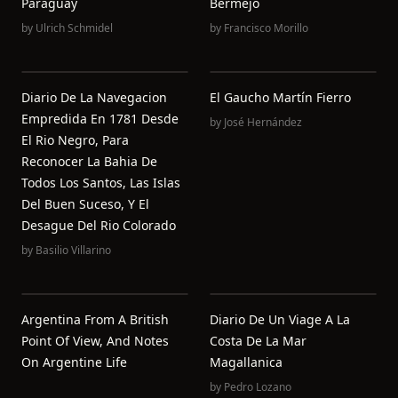
Paraguay
Bermejo
by
Ulrich Schmidel
by
Francisco Morillo
Diario De La Navegacion
El Gaucho Martín Fierro
Empredida En 1781 Desde
by
José Hernández
El Rio Negro, Para
Reconocer La Bahia De
Todos Los Santos, Las Islas
Del Buen Suceso, Y El
Desague Del Rio Colorado
by
Basilio Villarino
Argentina From A British
Diario De Un Viage A La
Point Of View, And Notes
Costa De La Mar
On Argentine Life
Magallanica
by
Pedro Lozano