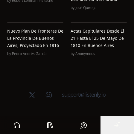
by
Robert Lehmann-Nitsche
by
José Quiroga
Nuevo Plan De Fronteras De
Actas Capitulares Desde El
La Provincia De Buenos
21 Hasta El 25 De Mayo De
Aires, Proyectado En 1816
1810 En Buenos Aires
by
Pedro Andrés García
by
Anonymous
X (Twitter)
Discord group
support@listenly.io
Home
Public library
Help
Sign In