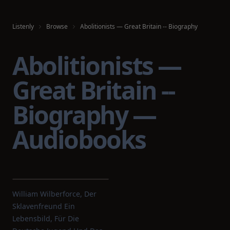
Listenly
Browse
Abolitionists — Great Britain -- Biography
Abolitionists —
Great Britain --
Biography —
Audiobooks
William Wilberforce, Der
Sklavenfreund Ein
Lebensbild, Für Die