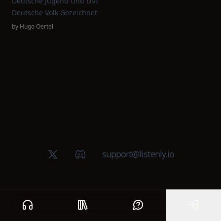
Deutsche Jugend Und Das
Deutsche Volk Gezeichnet
by
Hugo Oertel
X (Twitter)
Discord group
support@listenly.io
Home
Public library
Help
Sign In