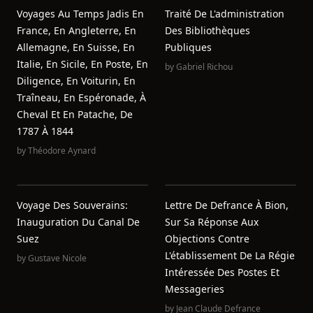
Voyages Au Temps Jadis En
Traité De L'administration
France, En Angleterre, En
Des Bibliothèques
Allemagne, En Suisse, En
Publiques
Italie, En Sicile, En Poste, En
by
Gabriel Richou
Diligence, En Voiturin, En
Traîneau, En Espéronade, À
Cheval Et En Patache, De
1787 À 1844
by
Théodore Aynard
Voyage Des Souverains:
Lettre De Defrance À Bion,
Inauguration Du Canal De
Sur Sa Réponse Aux
Suez
Objections Contre
L'établissement De La Régie
by
Gustave Nicole
Intéressée Des Postes Et
Messageries
by
Jean Claude Defrance