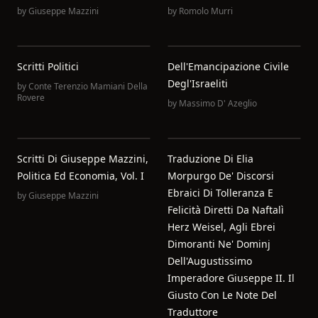
by
Giuseppe Mazzini
by
Romolo Murri
Scritti Politici
Dell'Emancipazione Civile
Degl'Israeliti
by
Conte Terenzio Mamiani Della
Rovere
by
Massimo D' Azeglio
Scritti Di Giuseppe Mazzini,
Traduzione Di Elia
Politica Ed Economia, Vol. I
Morpurgo De' Discorsi
Ebraici Di Tolleranza E
by
Giuseppe Mazzini
Felicità Diretti Da Naftalì
Herz Weisel, Agli Ebrei
Dimoranti Ne' Dominj
Dell'Augustissimo
Imperadore Giuseppe II. Il
Giusto Con Le Note Del
Traduttore