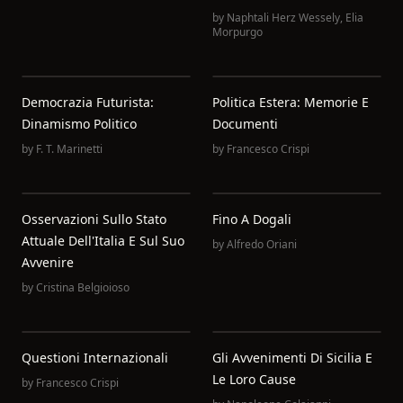
by
Naphtali Herz Wessely
,
Elia
Morpurgo
Democrazia Futurista:
Politica Estera: Memorie E
Dinamismo Politico
Documenti
by
F. T. Marinetti
by
Francesco Crispi
Osservazioni Sullo Stato
Fino A Dogali
Attuale Dell'Italia E Sul Suo
by
Alfredo Oriani
Avvenire
by
Cristina Belgioioso
Questioni Internazionali
Gli Avvenimenti Di Sicilia E
Le Loro Cause
by
Francesco Crispi