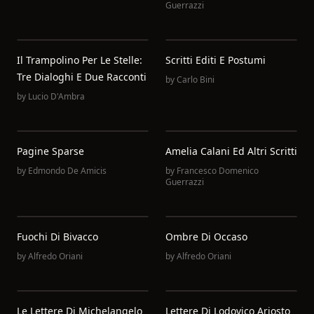
Guerrazzi
Il Trampolino Per Le Stelle:
Scritti Editi E Postumi
Tre Dialoghi E Due Racconti
by
Carlo Bini
by
Lucio D'Ambra
Pagine Sparse
Amelia Calani Ed Altri Scritti
by
Edmondo De Amicis
by
Francesco Domenico
Guerrazzi
Fuochi Di Bivacco
Ombre Di Occaso
by
Alfredo Oriani
by
Alfredo Oriani
Le Lettere Di Michelangelo
Lettere Di Lodovico Ariosto