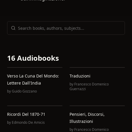
16 Audiobooks
Verso La Cuna Del Mondo:
Traduzioni
Lettere Dall'India
by
Francesco Domenico
Guerrazzi
by
Guido Gozzano
Ricordi Del 1870-71
Pensieri, Discorsi,
Illustrazioni
by
Edmondo De Amicis
by
Francesco Domenico