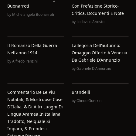
Buonarroti
Con Prefazione Storico-
Critica, Documenti E Note
by
Michelangelo Buonarroti
by
Lodovico Ariosto
Il Romanzo Della Guerra
L'allegoria Dell'autunno:
Nell'anno 1914
Omaggio Offerto A Venezia
Da Gabriele D'Annunzio
by
Alfredo Panzini
by
Gabriele D'Annunzio
Commentario De Le Piu
Brandelli
Notabili, & Mostruose Cose
by
Olindo Guerrini
D'Italia, & Di Altri Luoghi Di
Lingua Aramea In Italiana
Tradotto, Nelquale Si
Impara, & Prendesi
Estremo Piacere