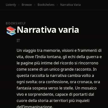
Listenly
Browse
Bookshelves
Narrativa Varia
BOOKSHELF
Narrativa varia
📚
IT
Un viaggio tra memorie, visioni e frammenti di
vita, dove l’India lontana, gli echi della guerra e
le pagine più intime del ricordo si rincorrono
come scene di un unico grande racconto. In
questa raccolta la narrativa cambia volto a
ogni svolta: ora confessione, ora cronaca, ora
fantasia sospesa verso le stelle. Un mosaico
vivo e sorprendente, capace di portarti dal
cuore della storia ai territori più inquieti
dell’immaginazione.