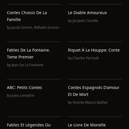
Contes Choisis De La
Le Diable Amoureux
Famille
by
Jacques Cazotte
by
Jacob Grimm
,
Wilhelm Grimm
Fables De La Fontaine.
Riquet À La Houppe: Conte
Tome Premier
by
Charles Perrault
by
Jean De La Fontaine
ABC: Petits Contes
Contes Espagnols D'amour
Et De Mort
by
Jules Lemaître
by
Vicente Blasco Ibáñez
Fables Et Légendes Du
Le Livre De Monelle