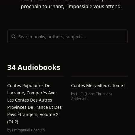
prochain tournant, l’impossible vous attend.
34 Audiobooks
Contes Populaires De
Contes Merveilleux, Tome I
Lorraine, Comparés Avec
by
H. C. (Hans Christian)
Andersen
Les Contes Des Autres
Provinces De France Et Des
Pays Étrangers, Volume 2
(of 2)
by
Emmanuel Cosquin