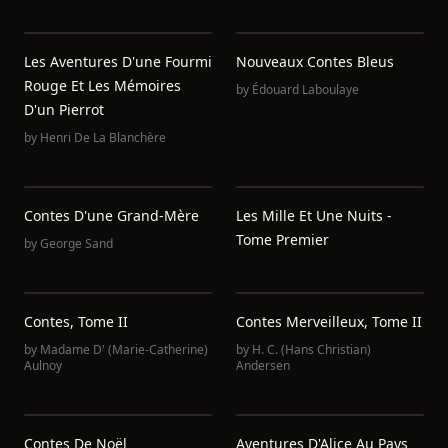
Les Aventures D'une Fourmi
Nouveaux Contes Bleus
Rouge Et Les Mémoires
by
Édouard Laboulaye
D'un Pierrot
by
Henri De La Blanchère
Contes D'une Grand-Mère
Les Mille Et Une Nuits -
Tome Premier
by
George Sand
Contes, Tome II
Contes Merveilleux, Tome II
by
Madame D' (Marie-Catherine)
by
H. C. (Hans Christian)
Aulnoy
Andersen
Contes De Noël
Aventures D'Alice Au Pays