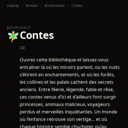
Listenly
Browse
Bookshelves
Contes
BOOKSHELF
Contes
🧚‍♂️
FR
Ouvrez cette bibliothèque et laissez-vous
entraîner là où les miroirs parlent, où les nuits
s’étirent en enchantements, et où les forêts,
les collines et les palais cachent des secrets
anciens. Entre féerie, légende, fable et rêve,
ces contes venus d’ici et d’ailleurs font surgir
princesses, animaux malicieux, voyageurs
perdus et merveilles inquiétantes. Un monde
où l’enfance retrouve son vertige… et où
chaque histoire semble chuchoter qu’au