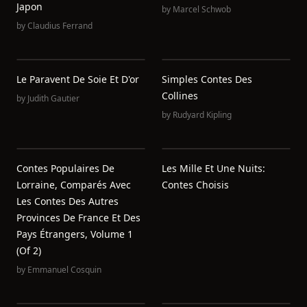
Japon
by
Marcel Schwob
by
Claudius Ferrand
Le Paravent De Soie Et D'or
Simples Contes Des
Collines
by
Judith Gautier
by
Rudyard Kipling
Contes Populaires De
Les Mille Et Une Nuits:
Lorraine, Comparés Avec
Contes Choisis
Les Contes Des Autres
Provinces De France Et Des
Pays Étrangers, Volume 1
(of 2)
by
Emmanuel Cosquin