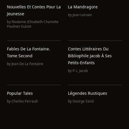
Nouvelles Et Contes Pour La
La Mandragore
Jeunesse
by
Jean Lorrain
by
Madame (Elisabeth Charlotte
Pauline) Guizot
Fables De La Fontaine.
Contes Littéraires Du
Tome Second
Bibliophile Jacob À Ses
Petits-Enfants
by
Jean De La Fontaine
by
P. L. Jacob
Popular Tales
Légendes Rustiques
by
Charles Perrault
by
George Sand