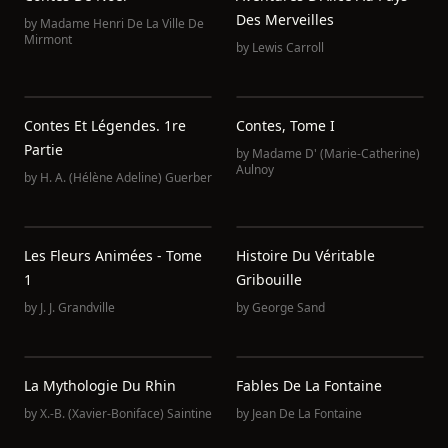
Des Merveilles
by
Madame Henri De La Ville De
by
Lewis Carroll
Contes Et Légendes. 1re
Contes, Tome I
Partie
by
Madame D' (Marie-Catherine)
Aulnoy
by
H. A. (Hélène Adeline) Guerber
Les Fleurs Animées - Tome
Histoire Du Véritable
1
Gribouille
by
J. J. Grandville
by
George Sand
La Mythologie Du Rhin
Fables De La Fontaine
by
X.-B. (Xavier-Boniface) Saintine
by
Jean De La Fontaine