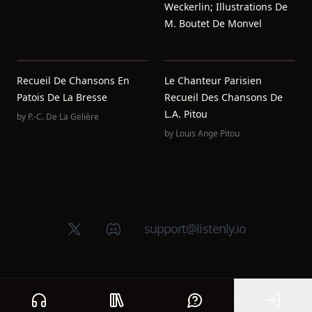
Weckerlin; Illustrations De
M. Boutet De Monvel
Recueil De Chansons En
Le Chanteur Parisien
Patois De La Bresse
Recueil Des Chansons De
L.A. Pitou
by
P.-C. De La Gelière
by
Louis Ange Pitou
X (Twitter)
Discord group
support@listenly.io
Home
Public library
Help
Sign In