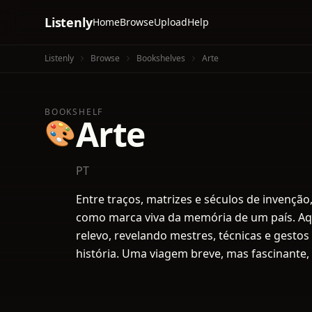
Listenly
Home
Browse
Upload
Help
Listenly
Browse
Bookshelves
Arte
BOOKSHELF
Arte
🎨
PT
Entre traços, matrizes e séculos de invenção,
como marca viva da memória de um país. Aq
relevo, revelando mestres, técnicas e gesto
história. Uma viagem breve, mas fascinante, 