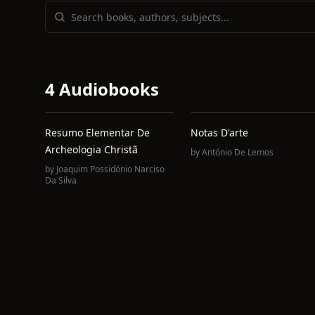
4 Audiobooks
Resumo Elementar De
Notas D'arte
Archeologia Christã
by
António De Lemos
by
Joaquim Possidónio Narciso
Da Silva